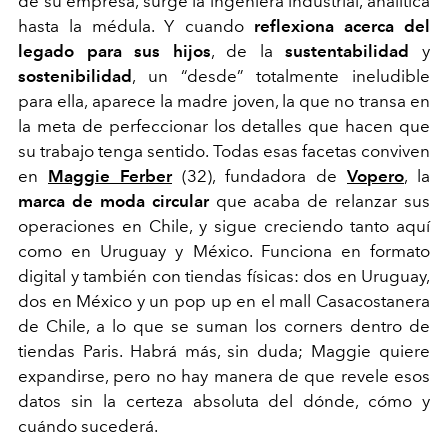
de su empresa, surge la ingeniera industrial, analítica
hasta la médula. Y cuando
reflexiona
acerca del
legado para sus hijos
, de la
sustentabilidad
y
sostenibilidad
, un “desde” totalmente ineludible
para ella, aparece la madre joven, la que no transa en
la meta de perfeccionar los detalles que hacen que
su trabajo tenga sentido. Todas esas facetas conviven
en
Maggie Ferber
(32), fundadora de
Vopero
, la
marca de moda circular
que acaba de relanzar sus
operaciones en Chile, y sigue creciendo tanto aquí
como en Uruguay y México. Funciona en formato
digital y también con tiendas físicas: dos en Uruguay,
dos en México y un
pop up
en el
mall
Casacostanera
de Chile, a lo que se suman los
corners
dentro de
tiendas Paris. Habrá más, sin duda; Maggie quiere
expandirse, pero no hay manera de que revele esos
datos sin la certeza absoluta del dónde, cómo y
cuándo sucederá.