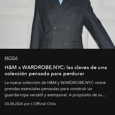
MODA
H&M x WARDROBE.NYC: las claves de una
colección pensada para perdurar
La nueva colección de H&M y WARDROBE.NYC reúne
prendas esenciales pensadas para construir un
guardarropa versátil y atemporal. A propósito de su
lanzamiento, los fundadores de la firma neoyorquina y
03.08.2026 por L'Officiel Chile
la asesora creativa y jefa de diseño global de la marca
sueca compartieron su visión sobre el proceso creativo