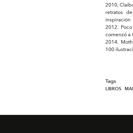
2010, Claib
retratos d
inspiración
2012. Poco
comenzó a t
2014.
Mothe
100 ilustrac
Tags
LIBROS
MA