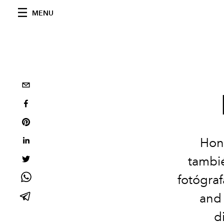
MENU
Honr
tambié
fotógra
and 
d