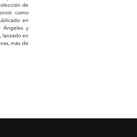
colección de
sirvió como
publicado en
s Ángeles y
, lanzado en
inas, más de