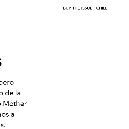
BUY THE ISSUE
CHILE
s
 pero
o de la
o Mother
mos a
s.