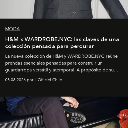
MODA
H&M x WARDROBE.NYC: las claves de una
colección pensada para perdurar
La nueva colección de H&M y WARDROBE.NYC reúne
prendas esenciales pensadas para construir un
guardarropa versátil y atemporal. A propósito de su
lanzamiento, los fundadores de la firma neoyorquina y
03.08.2026 por L'Officiel Chile
la asesora creativa y jefa de diseño global de la marca
sueca compartieron su visión sobre el proceso creativo
y la filosofía detrás de la propuesta.