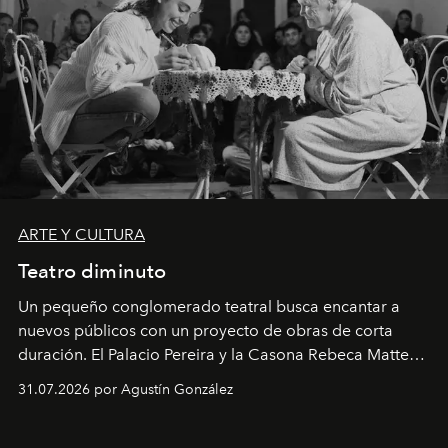
ARTE Y CULTURA
Teatro diminuto
Un pequeño conglomerado teatral busca encantar a
nuevos públicos con un proyecto de obras de corta
duración. El Palacio Pereira y la Casona Rebeca Matte
son algunos de los lugares que han albergado estas
31.07.2026 por Agustín González
miniobras. Sus puestas en escena son limpias; ponen el
foco en la historia y los personajes.