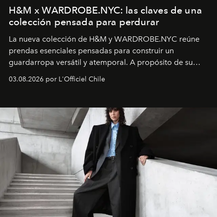
H&M x WARDROBE.NYC: las claves de una
colección pensada para perdurar
La nueva colección de H&M y WARDROBE.NYC reúne
prendas esenciales pensadas para construir un
guardarropa versátil y atemporal. A propósito de su
lanzamiento, los fundadores de la firma neoyorquina y
03.08.2026 por L'Officiel Chile
la asesora creativa y jefa de diseño global de la marca
sueca compartieron su visión sobre el proceso creativo
y la filosofía detrás de la propuesta.