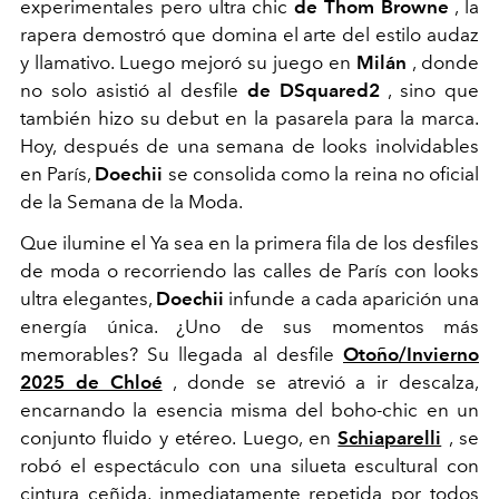
experimentales pero ultra chic
de Thom Browne
, la
rapera demostró que domina el arte del estilo audaz
y llamativo. Luego mejoró su juego en
Milán
, donde
no solo asistió al desfile
de DSquared2
, sino que
también hizo su debut en la pasarela para la marca.
Hoy, después de una semana de looks inolvidables
en París,
Doechii
se consolida como la reina no oficial
de la Semana de la Moda.
Que ilumine el
Ya sea en la primera fila de los desfiles
de moda o recorriendo las calles de París con looks
ultra elegantes,
Doechii
infunde a cada aparición una
energía única. ¿Uno de sus momentos más
memorables? Su llegada al desfile
Otoño/Invierno
2025 de Chloé
, donde se atrevió a ir descalza,
encarnando la esencia misma del boho-chic en un
conjunto fluido y etéreo. Luego, en
Schiaparelli
, se
robó el espectáculo con una silueta escultural con
cintura ceñida, inmediatamente repetida por todos