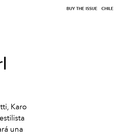
BUY THE ISSUE
CHILE
l
tti, Karo
stilista
ará una