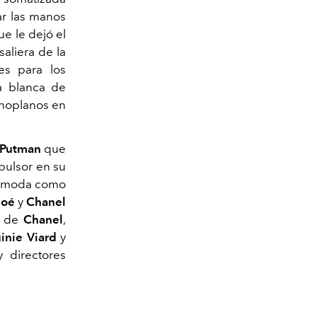
ar las manos
e le dejó el
aliera de la
es para los
a blanca de
monoplanos en
 Putman
que
pulsor en su
la moda como
loé
y
Chanel
n de
Chanel
,
ginie Viard
y
 y directores