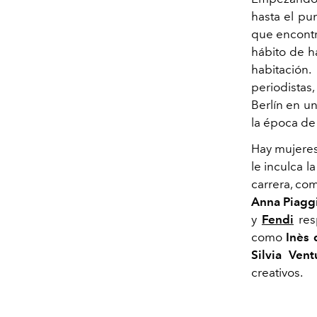
hasta el pu
que encontr
hábito de h
habitación
periodista
Berlín en un
la época de
Hay mujeres
le inculca l
carrera, c
Anna Piagg
y
Fendi
res
como
Inès 
Silvia Vent
creativos.