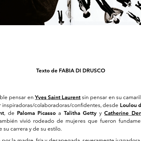
Texto de FABIA DI DRUSCO
ible pensar en
Yves Saint Laurent
sin pensar en su camaril
 inspiradoras/colaboradoras/confidentes, desde
Loulou d
nt
, de
Paloma Picasso
a
Talitha Getty
y
Catherine De
ambién vivió rodeado de mujeres que fueron fundamen
 su carrera y de su estilo.
or la madre, fría y desapegada, severamente juzgadora