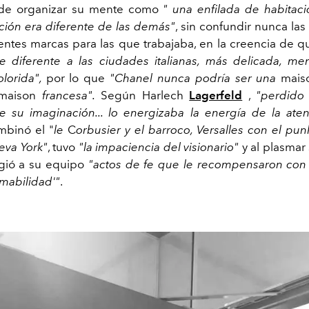
de organizar su mente como
" una enfilada de habitac
ción era diferente de las demás"
, sin confundir nunca las
rentes marcas para las que trabajaba, en la creencia de q
e diferente a las ciudades italianas, más delicada, me
olorida",
por lo que
"Chanel nunca podría ser una
mai
maison
francesa".
Según Harlech
Lagerfeld
,
"perdido 
e su imaginación... lo energizaba la energía de la ate
mbinó el
"
le
C
orbusier
y el barroco, Versalles con
el pun
eva York"
, tuvo
"la impaciencia del visionario"
y al plasmar
igió a su equipo
"actos de fe que le recompensaron con 
amabilidad'"
.