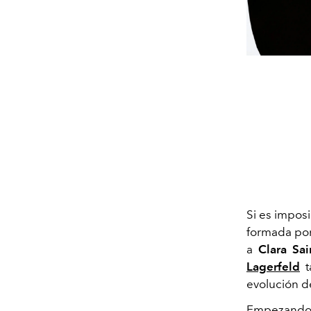
Si es impos
formada por
a
Clara Sai
Lagerfeld
t
evolución de
Empezando p