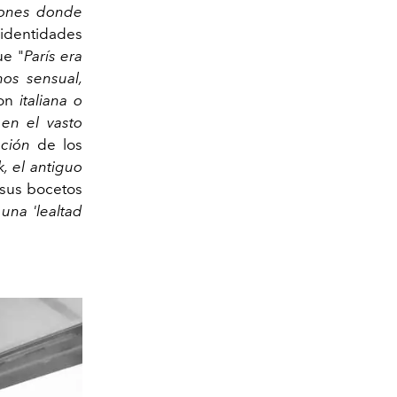
iones donde
 identidades
ue "
París era
nos sensual,
son
italiana o
en el vasto
nción
de los
k, el antiguo
 sus bocetos
una 'lealtad