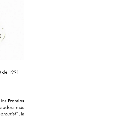
68 de 1991
 los
Premios
boradora más
ercurial"
, la