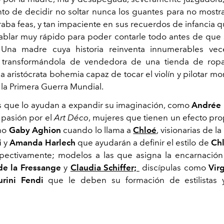
nto de decidir no soltar nunca los guantes para no mostr
aba feas, y tan impaciente
en sus recuerdos de infancia qu
ablar muy rápido para poder contarle todo antes de que s
. Una madre cuya historia reinventa innumerables vec
s, transformándola de vendedora de una tienda de rop
a aristócrata bohemia capaz de tocar el violín y pilotar 
 la Primera Guerra Mundial.
 que lo ayudan a expandir su imaginación, como
Andrée
a pasión por el
Art Déco
, mujeres que tienen un
efecto pro
omo
Gaby Aghion
cuando lo llama a
Chloé
, visionarias de 
i
y
Amanda Harlech
que ayudarán a definir el estilo de
Ch
pectivamente; modelos a las que asigna la encarnació
de la Fressange
y
Claudia Schiffer;
discípulas como
Vir
urini
Fendi
que le deben su formación de
estilistas