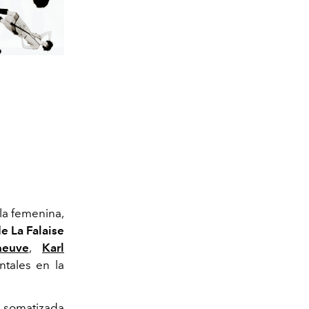
la femenina,
e La Falaise
neuve
,
Karl
tales en la
, somatizada