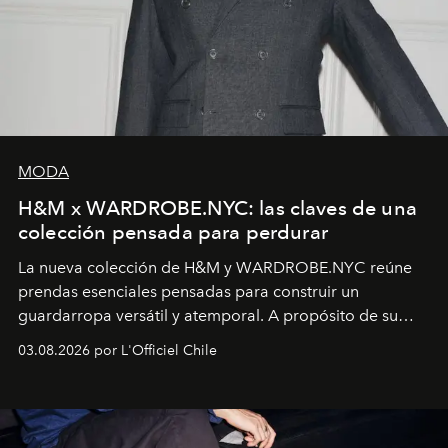
MODA
H&M x WARDROBE.NYC: las claves de una
colección pensada para perdurar
La nueva colección de H&M y WARDROBE.NYC reúne
prendas esenciales pensadas para construir un
guardarropa versátil y atemporal. A propósito de su
lanzamiento, los fundadores de la firma neoyorquina y
03.08.2026 por L'Officiel Chile
la asesora creativa y jefa de diseño global de la marca
sueca compartieron su visión sobre el proceso creativo
y la filosofía detrás de la propuesta.