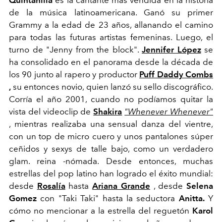
Quintanilla
es la cantante más vendida en la historia
de la música latinoamericana. Ganó su primer
Grammy a la edad de 23 años, allanando el camino
para todas las futuras artistas femeninas. Luego, el
turno de "Jenny from the block".
Jennifer López
se
ha consolidado en el panorama desde la década de
los 90 junto al rapero y productor
Puff Daddy Combs
,
su entonces novio, quien lanzó su sello discográfico.
Corría el año 2001, cuando no podíamos quitar la
vista del videoclip de
Shakira
"Whenever Whenever"
, mientras realizaba una sensual danza del vientre,
con un top de micro cuero y unos pantalones súper
ceñidos y sexys de talle bajo, como un verdadero
glam. reina -nómada. Desde entonces, muchas
estrellas del pop latino han logrado el éxito mundial:
desde
Rosalía
hasta
Ariana Grande
, desde
Selena
Gomez
con "Taki Taki" hasta la seductora
Anitta.
Y
cómo no mencionar a la estrella del reguetón
Karol