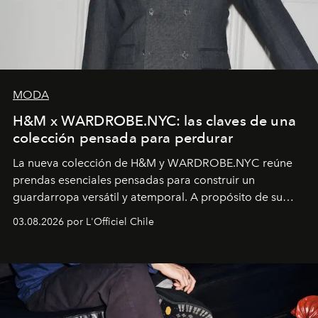
MODA
H&M x WARDROBE.NYC: las claves de una
colección pensada para perdurar
La nueva colección de H&M y WARDROBE.NYC reúne
prendas esenciales pensadas para construir un
guardarropa versátil y atemporal. A propósito de su
lanzamiento, los fundadores de la firma neoyorquina y
03.08.2026 por L'Officiel Chile
la asesora creativa y jefa de diseño global de la marca
sueca compartieron su visión sobre el proceso creativo
y la filosofía detrás de la propuesta.