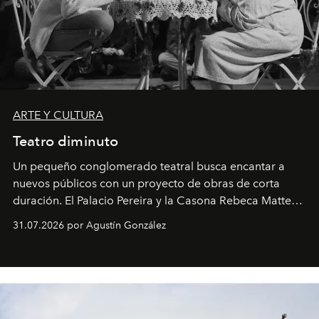
ARTE Y CULTURA
Teatro diminuto
Un pequeño conglomerado teatral busca encantar a
nuevos públicos con un proyecto de obras de corta
duración. El Palacio Pereira y la Casona Rebeca Matte
son algunos de los lugares que han albergado estas
31.07.2026 por Agustín González
miniobras. Sus puestas en escena son limpias; ponen el
foco en la historia y los personajes.