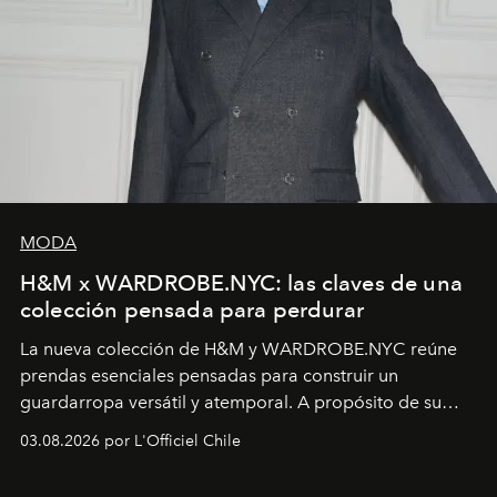
MODA
H&M x WARDROBE.NYC: las claves de una
colección pensada para perdurar
La nueva colección de H&M y WARDROBE.NYC reúne
prendas esenciales pensadas para construir un
guardarropa versátil y atemporal. A propósito de su
lanzamiento, los fundadores de la firma neoyorquina y
03.08.2026 por L'Officiel Chile
la asesora creativa y jefa de diseño global de la marca
sueca compartieron su visión sobre el proceso creativo