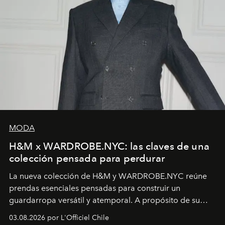
MODA
H&M x WARDROBE.NYC: las claves de una
colección pensada para perdurar
La nueva colección de H&M y WARDROBE.NYC reúne
prendas esenciales pensadas para construir un
guardarropa versátil y atemporal. A propósito de su
lanzamiento, los fundadores de la firma neoyorquina y
03.08.2026 por L'Officiel Chile
la asesora creativa y jefa de diseño global de la marca