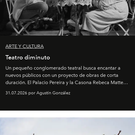
ARTE Y CULTURA
Teatro diminuto
Un pequeño conglomerado teatral busca encantar a
nuevos públicos con un proyecto de obras de corta
duración. El Palacio Pereira y la Casona Rebeca Matte
son algunos de los lugares que han albergado estas
31.07.2026 por Agustín González
miniobras. Sus puestas en escena son limpias; ponen el
foco en la historia y los personajes.