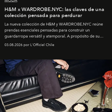
MODA
H&M x WARDROBE.NYC: las claves de una
colección pensada para perdurar
La nueva colección de H&M y WARDROBE.NYC reúne
prendas esenciales pensadas para construir un
guardarropa versátil y atemporal. A propósito de su
lanzamiento, los fundadores de la firma neoyorquina y
03.08.2026 por L'Officiel Chile
la asesora creativa y jefa de diseño global de la marca
sueca compartieron su visión sobre el proceso creativo
y la filosofía detrás de la propuesta.