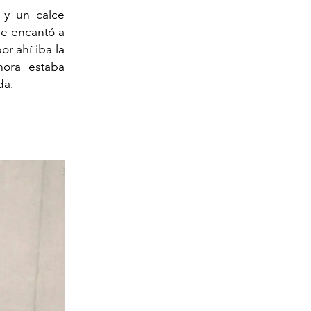
 y un calce
ue encantó a
or ahí iba la
hora estaba
da.