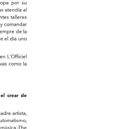
ropa por su
s atendía al
tes talleres
hoy comandar
iempre de la
e el día uno
n L'Officiel
ivas como la
el crear de
dre artista,
 automatismo,
 música -The