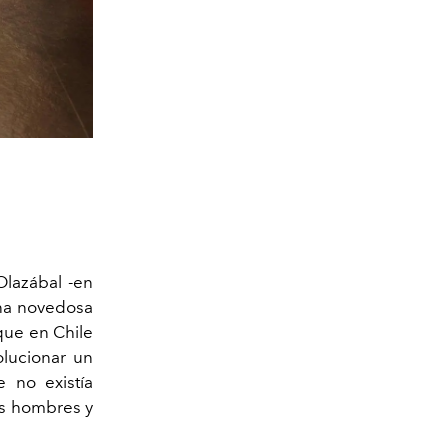
Olazábal -en
una novedosa
que en Chile
olucionar un
e no existía
os hombres y