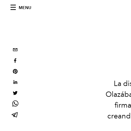
MENU
La di
Olazába
firm
creand