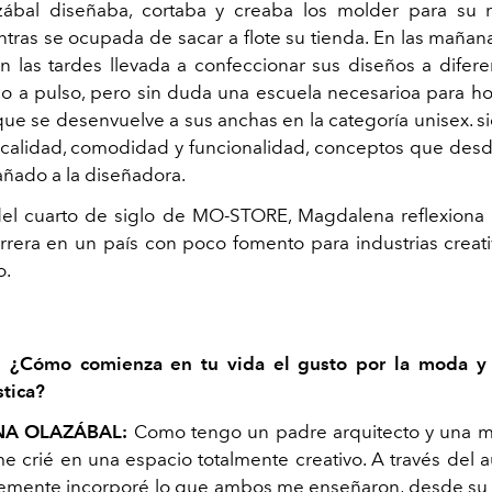
ábal diseñaba, cortaba y creaba los molder para su 
ntras se ocupada de sacar a flote su tienda. En las mañana
en las tardes llevada a confeccionar sus diseños a diferen
o a pulso, pero sin duda una escuela necesarioa para 
ue se desenvuelve a sus anchas en la categoría unisex. s
calidad, comodidad y funcionalidad, conceptos que desd
ñado a la diseñadora.
el cuarto de siglo de MO-STORE, Magdalena reflexiona e
rrera en un país con poco fomento para industrias creat
o.
: ¿Cómo comienza en tu vida el gusto por la moda y 
stica?
A OLAZÁBAL:
Como tengo un padre arquitecto y una ma
 me crié en una espacio totalmente creativo. A través del
emente incorporé lo que ambos me enseñaron, desde su