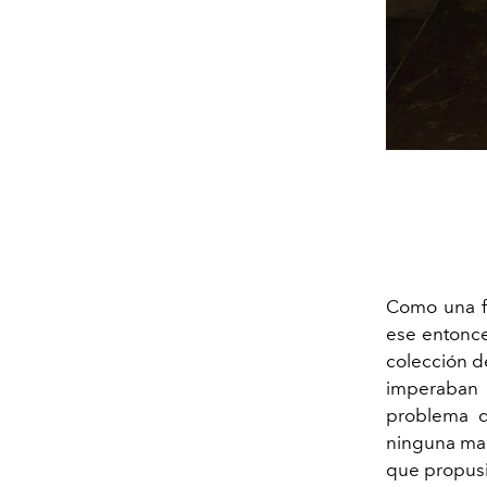
Como una fo
ese entonce
colección d
imperaban l
problema qu
ninguna mar
que propusi