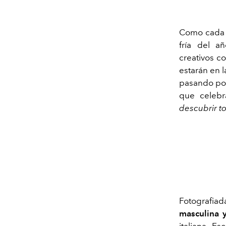
Como cada a
fría del añ
creativos c
estarán en 
pasando por
que celebr
descubrir t
Fotografi
masculina 