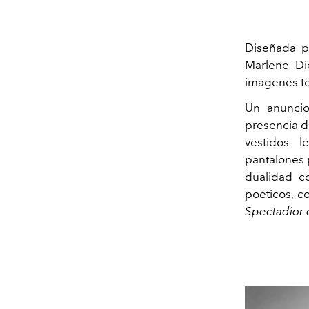
Diseñada 
Marlene Di
imágenes t
Un anuncio
presencia de
vestidos l
pantalones 
dualidad c
poéticos, c
Spectadior