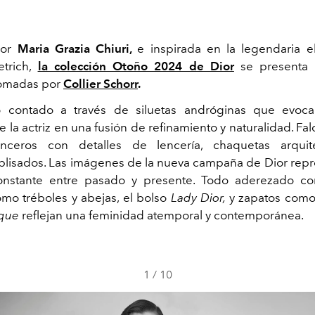
por
Maria Grazia Chiuri,
e inspirada en la legendaria 
etrich,
la colección Otoño 2024 de Dior
se presenta 
omadas por
Collier Schorr
.
 contado a través de
siluetas andróginas que evoca
 la actriz en una fusión de refinamiento y naturalidad. Fa
enceros con detalles de lencería, chaquetas arquit
plisados. Las imágenes de la nueva campaña de Dior rep
onstante entre pasado y presente. Todo aderezado c
omo tréboles y abejas, el bolso
Lady Dior,
y zapatos como
 que
reflejan una feminidad atemporal y contemporánea.
1
/
10