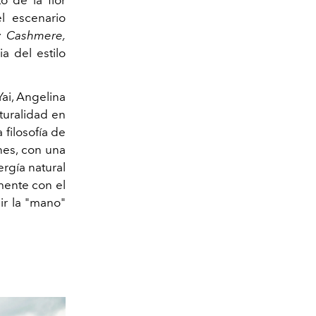
o de la flor
l escenario
 Cashmere,
ia del estilo
Yai, Angelina
turalidad en
 filosofía de
nes, con una
ergía natural
mente con el
ir la "mano"