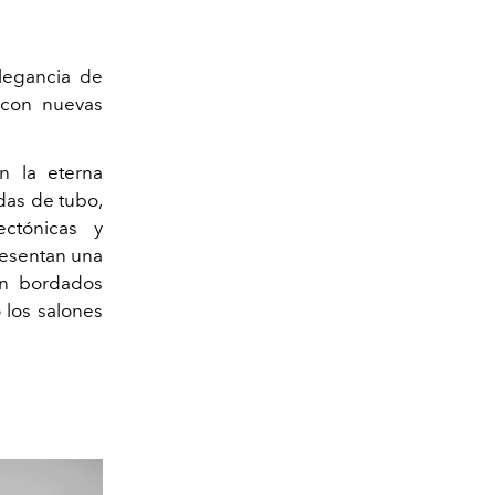
elegancia de
con nuevas
n la eterna
ldas de tubo,
ectónicas y
resentan una
on bordados
 los
salones