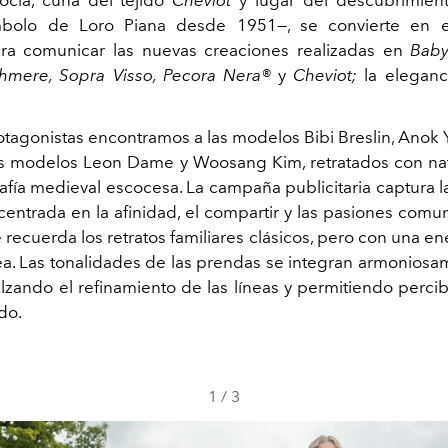
scocia, cuna del tejido
Cheviot
y lugar del descubrimient
mbolo de Loro Piana desde 1951
—,
se convierte en e
ra comunicar las nuevas creaciones realizadas en
Baby
shmere, Sopra Visso, Pecora Nera®
y
Cheviot;
la eleganc
otagonistas encontramos a las modelos Bibi Breslin, Anok 
os modelos Leon Dame y Woosang Kim, retratados con na
fía medieval escocesa. La campaña publicitaria captura la
 centrada en la afinidad, el compartir y las pasiones comu
 recuerda los retratos familiares clásicos, pero con una en
a. Las tonalidades de las prendas se integran armoniosa
alzando el refinamiento de las líneas y permitiendo percib
do.
1
/
3