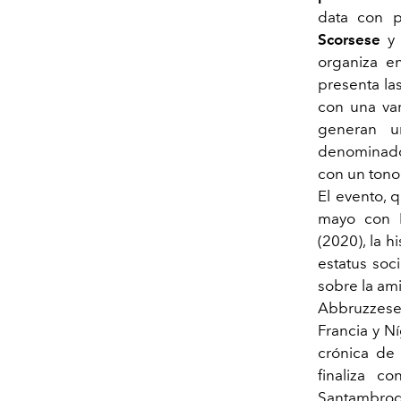
data con p
Scorsese
organiza 
presenta la
con una var
generan un
denominador
con un tono 
El evento, 
mayo con P
(2020), la 
estatus soc
sobre la am
Abbruzzese 
Francia y N
crónica de 
finaliza c
Santambrogi