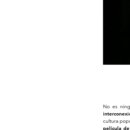
No es nin
interconexió
cultura pop
película d