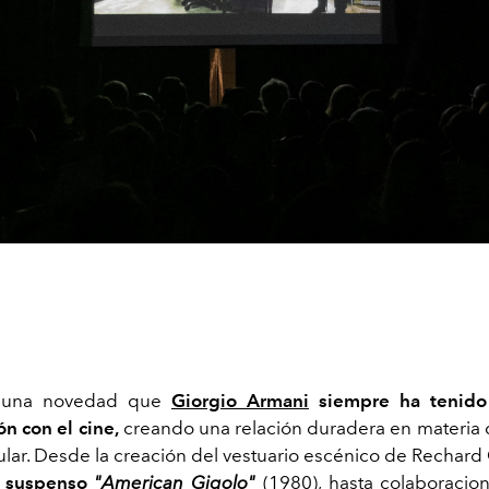
guna novedad que
Giorgio Armani
siempre ha tenido
n con el cine,
creando una relación duradera en materia d
ular. Desde la creación del vestuario escénico de Rechard 
e suspenso
"American Gigolo"
(1980), hasta colaboracio