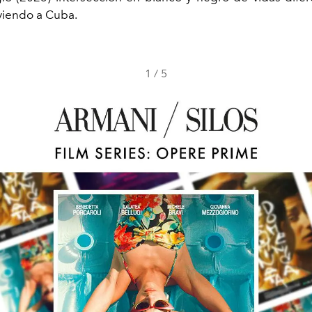
viendo a Cuba.
1
/
5