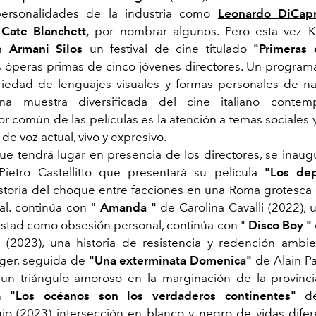
ersonalidades de la industria como
Leonardo DiCapr
y
Cate Blanchett,
por nombrar algunos. Pero esta vez 
en
Armani Silos
un festival de cine titulado
"Primeras 
s óperas primas de cinco jóvenes directores. Un program
iedad de lenguajes visuales y formas personales de n
a muestra diversificada del cine italiano contem
 común de las películas es la atención a temas sociales 
de voz actual, vivo y expresivo.
que tendrá lugar en presencia de los directores, se inaug
ietro Castellitto que presentará su película
"Los de
historia del choque entre facciones en una Roma grotesca 
ial. continúa con "
Amanda "
de Carolina Cavalli (2022), u
istad como obsesión personal, continúa con "
Disco Boy "
(2023), una historia de resistencia y redención ambi
íger, seguida de
"Una exterminata Domenica"
de Alain Pa
un triángulo amoroso en la marginación de la provinc
on
"Los océanos son los verdaderos continentes"
de
o (2023) intersección en blanco y negro de vidas dife