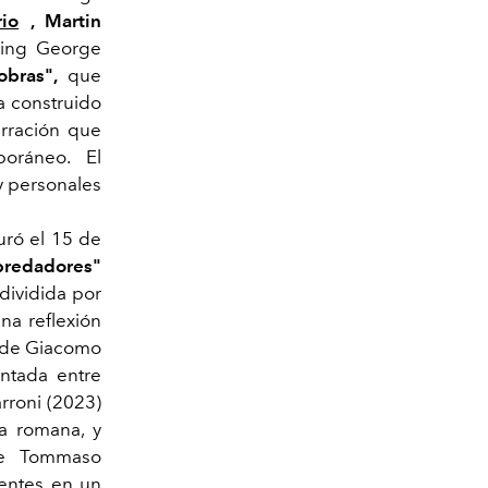
io
, Martin
King George
obras",
que
a construido
arración que
poráneo. El
y personales
uró el 15 de
predadores"
dividida por
na reflexión
de Giacomo
entada entre
rroni (2023)
ia romana, y
 Tommaso
rentes en un