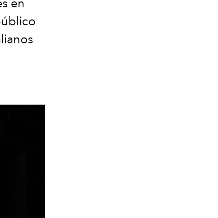
es en
público
lianos