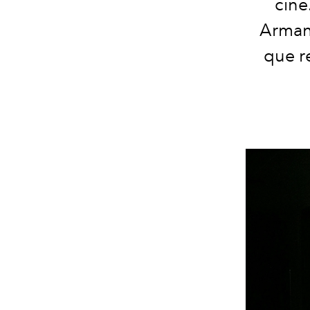
cine
Armani
que r