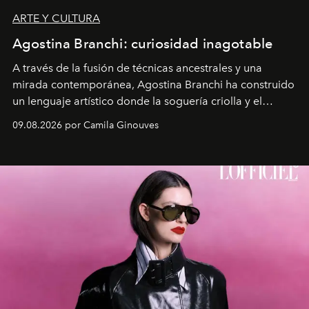
ARTE Y CULTURA
Agostina Branchi: curiosidad inagotable
A través de la fusión de técnicas ancestrales y una
mirada contemporánea, Agostina Branchi ha construido
un lenguaje artístico donde la soguería criolla y el
embarrilado dan vida a esculturas textiles tan rígidas
09.08.2026 por Camila Ginouves
como fluidas. En septiembre la artista presentará una
nueva exposición individual en el Centro Cultural
Montecarmelo.