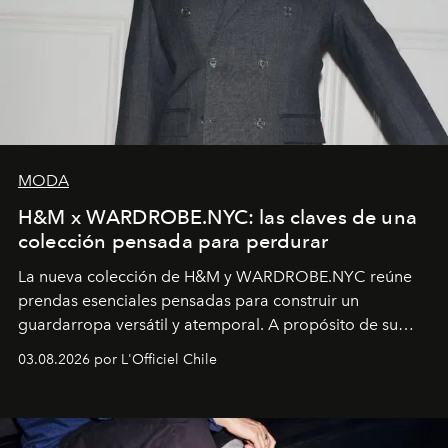
MODA
H&M x WARDROBE.NYC: las claves de una
colección pensada para perdurar
La nueva colección de H&M y WARDROBE.NYC reúne
prendas esenciales pensadas para construir un
guardarropa versátil y atemporal. A propósito de su
lanzamiento, los fundadores de la firma neoyorquina y
03.08.2026 por L'Officiel Chile
la asesora creativa y jefa de diseño global de la marca
sueca compartieron su visión sobre el proceso creativo
y la filosofía detrás de la propuesta.