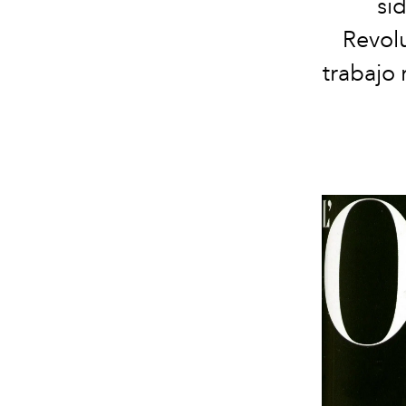
si
Revol
trabajo 