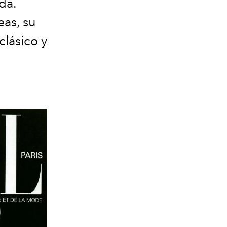
da.
as, su
clásico y