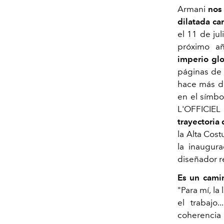
Armani
nos
dilatada car
el 11 de jul
próximo a
imperio gl
páginas de 
hace más de
en el símbo
L'OFFICIEL 
trayectoria
la Alta Cost
la inaugura
diseñador re
Es un camin
"Para mí, la
el trabajo
coherencia 