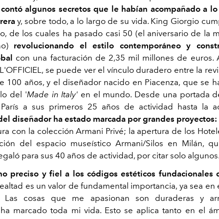
 contó algunos secretos que le habían acompañado a lo
rera
y, sobre todo, a lo largo de su vida. King Giorgio cu
io, de los cuales ha pasado casi 50 (el aniversario de la 
ño)
revolucionando el estilo contemporáneo y cons
obal
con una facturación de 2,35 mil millones de euros. A
L'OFFICIEL, se puede ver el vínculo duradero entre la revi
 100 años, y el diseñador nacido en Piacenza, que se h
lo del '
Made in Italy'
en el mundo. Desde una portada d
París a sus primeros 25 años de actividad hasta la ac
 del diseñador ha estado marcada por grandes proyectos:
ura con la colección Armani Privé; la apertura de los Hote
ción del espacio museístico Armani/Silos en Milán, q
galó para sus 40 años de actividad, por citar solo algunos
o preciso y fiel a los códigos estéticos fundacionales 
 lealtad es un valor de fundamental importancia, ya sea en
... Las cosas que me apasionan son duraderas y arr
ha marcado toda mi vida. Esto se aplica tanto en el ám