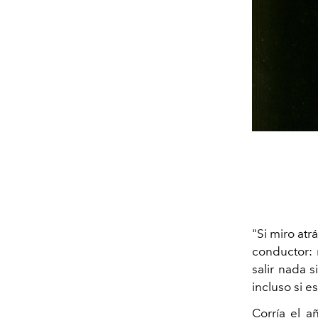
"Si miro atr
conductor: 
salir nada 
incluso si e
Corría el a