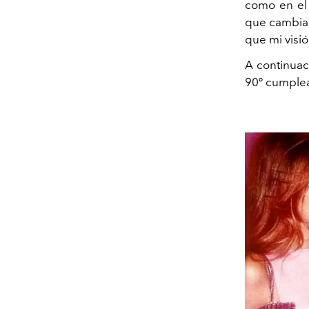
como en el 
que cambiar
que mi visió
A continuac
90º cumplea