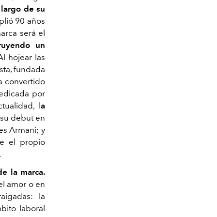
 largo de su
mplió 90 años
marca será el
truyendo un
l hojear las
sta, fundada
a convertido
edicada por
tualidad, l
a
su debut en
les Armani; y
ue el propio
.
de la marca.
 el amor o en
aigadas: la
bito laboral