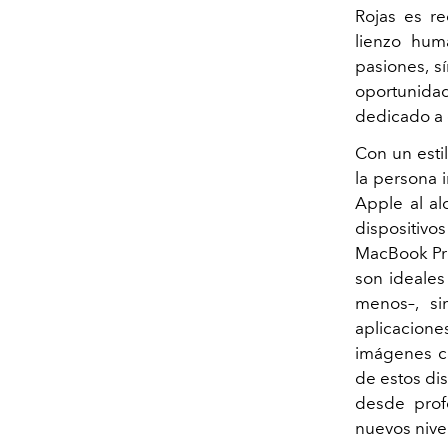
Rojas es r
lienzo hum
pasiones, s
oportunida
dedicado a 
Con un esti
la persona 
Apple al al
dispositivo
MacBook Pro
son ideales
menos–, si
aplicacione
imágenes ca
de estos dis
desde profe
nuevos nive