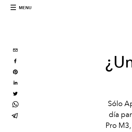
MENU
¿Un
Sólo Ap
día par
Pro M3,