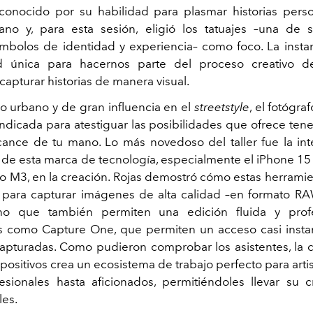
econocido por su
habilidad para plasmar historias pers
ano y, para esta sesión, eligió los tatuajes –una de 
ímbolos de identidad y experiencia– como foco. La insta
d única para hacernos parte del proceso creativo de
capturar historias de manera visual.
lo urbano y de gran influencia en el
streetstyle
, el fotógra
indicada para atestiguar las posibilidades que ofrece ten
cance de tu mano. Lo más novedoso del taller fue la in
s de esta marca de tecnología, especialmente el iPhone 15 
 M3, en la creación. Rojas demostró cómo estas herramie
 para capturar imágenes de alta calidad –en formato RA
no que también permiten una edición fluida y prof
s como Capture One, que permiten un acceso casi insta
pturadas. Como pudieron comprobar los asistentes, la
positivos crea un ecosistema de trabajo perfecto para artis
sionales hasta aficionados, permitiéndoles llevar su c
les.