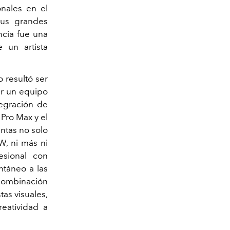
onales en el
sus grandes
ncia fue una
 un artista
fo resultó ser
er un equipo
tegración de
Pro Max y el
ntas no solo
W, ni más ni
esional con
ntáneo a las
 combinación
tas visuales,
reatividad a