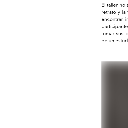
El taller n
retrato y l
encontrar i
participant
tomar sus p
de un estud