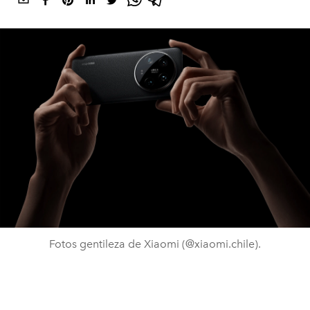
Fotos gentileza de Xiaomi (@xiaomi.chile).