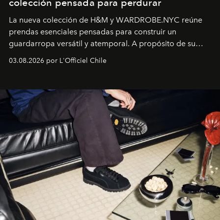
colección pensada para perdurar
La nueva colección de H&M y WARDROBE.NYC reúne
prendas esenciales pensadas para construir un
guardarropa versátil y atemporal. A propósito de su
lanzamiento, los fundadores de la firma neoyorquina y
03.08.2026 por L'Officiel Chile
la asesora creativa y jefa de diseño global de la marca
sueca compartieron su visión sobre el proceso creativo
y la filosofía detrás de la propuesta.