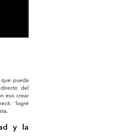
o que pueda
directo del
on eso crear
heck
: ‘logré
sta.
ad y la