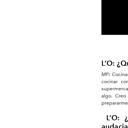
L’O:
¿Qu
MP
:
Cocina
cocinar co
supermercad
algo. Creo
prepararme 
L’O:
¿C
audacia