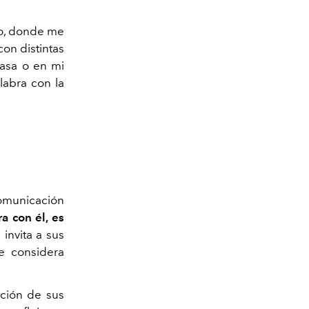
go, donde me
on distintas
casa o en mi
labra con la
comunicación
a con él, es
s invita a sus
e considera
ición de sus