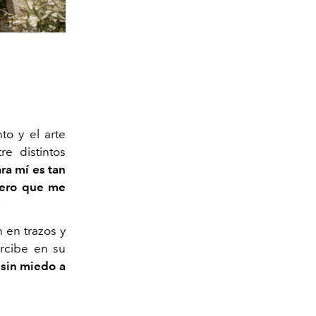
o y el arte
re distintos
ara mí es tan
uiero que me
.
 en trazos y
ercibe en su
 sin miedo a