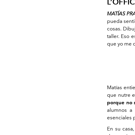
L’OFFIC
MATÍAS PR
pueda senti
cosas. Dibu
taller. Eso
que yo me d
Matías enti
que nutre e
porque no s
alumnos a 
esenciales 
En su casa,