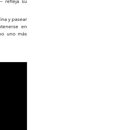
 refleja su
cina y pasear
ntenerse en
ino uno más