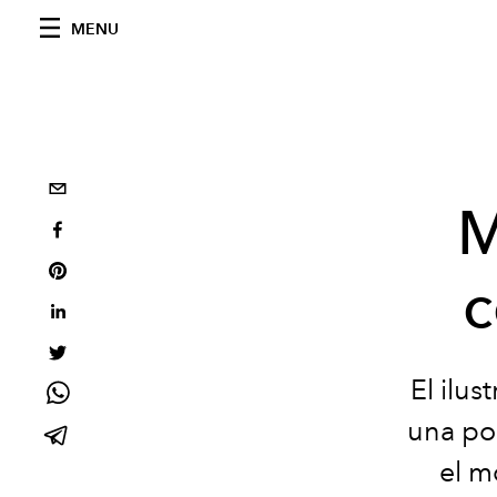
MENU
M
c
El ilus
una poe
el m