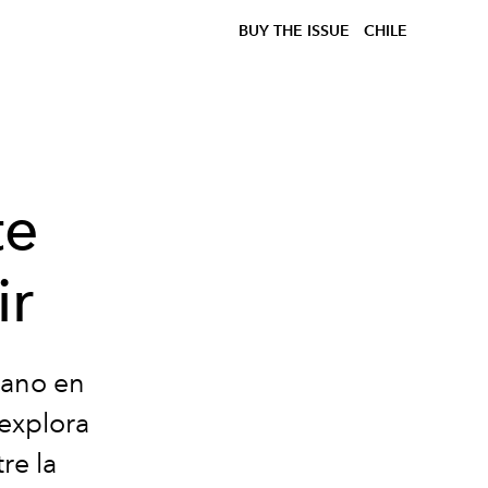
BUY THE ISSUE
CHILE
te
ir
diano en
 explora
re la