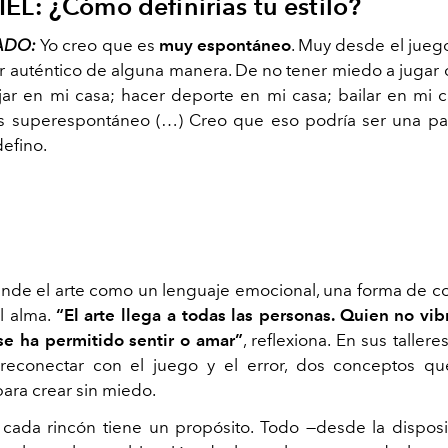
IEL:
¿Cómo definirías tu estilo?
ADO:
Yo creo que es
muy
espontáneo
. Muy desde el jue
r auténtico de alguna manera. De no tener miedo a jugar c
jar en mi casa; hacer deporte en mi casa; bailar en mi 
 es superespontáneo (…) Creo que eso podría ser una pa
efino.
ende el arte como un lenguaje emocional, una forma de 
l alma.
“El arte llega a todas las personas. Quien no vibr
e ha permitido sentir o amar”
, reflexiona. En sus tallere
reconectar con el juego y el error, dos conceptos qu
para crear sin miedo.
 cada rincón tiene un propósito. Todo —desde la dispos