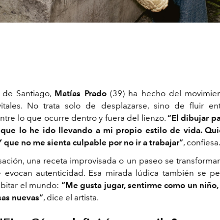
r de Santiago,
Matías Prado
(39) ha hecho del movimient
vitales. No trata solo de desplazarse, sino de fluir ent
ntre lo que ocurre dentro y fuera del lienzo.
“El dibujar p
que lo he ido llevando a mi propio estilo de vida. Q
Y que no me sienta culpable por no ir a trabajar”
, confiesa
ación, una receta improvisada o un paseo se transforman
 evocan autenticidad. Esa mirada lúdica también se p
bitar el mundo:
“Me gusta jugar, sentirme como un niño,
sas nuevas”
, dice el artista.