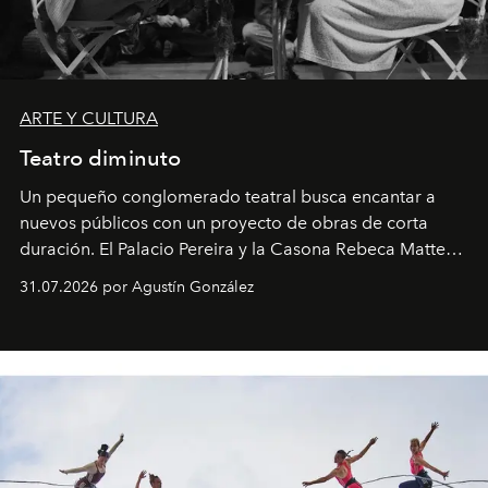
ARTE Y CULTURA
Teatro diminuto
Un pequeño conglomerado teatral busca encantar a
nuevos públicos con un proyecto de obras de corta
duración. El Palacio Pereira y la Casona Rebeca Matte
son algunos de los lugares que han albergado estas
31.07.2026 por Agustín González
miniobras. Sus puestas en escena son limpias; ponen el
foco en la historia y los personajes.