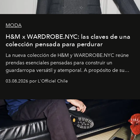
MODA
H&M x WARDROBE.NYC: las claves de una
colección pensada para perdurar
La nueva colección de H&M y WARDROBE.NYC reúne
prendas esenciales pensadas para construir un
guardarropa versátil y atemporal. A propósito de su
lanzamiento, los fundadores de la firma neoyorquina y
03.08.2026 por L'Officiel Chile
la asesora creativa y jefa de diseño global de la marca
sueca compartieron su visión sobre el proceso creativo
y la filosofía detrás de la propuesta.