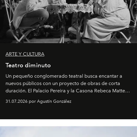
ARTE Y CULTURA
Teatro diminuto
Un pequeño conglomerado teatral busca encantar a
nuevos públicos con un proyecto de obras de corta
duración. El Palacio Pereira y la Casona Rebeca Matte
son algunos de los lugares que han albergado estas
31.07.2026 por Agustín González
miniobras. Sus puestas en escena son limpias; ponen el
foco en la historia y los personajes.