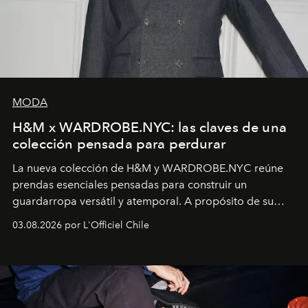
MODA
H&M x WARDROBE.NYC: las claves de una
colección pensada para perdurar
La nueva colección de H&M y WARDROBE.NYC reúne
prendas esenciales pensadas para construir un
guardarropa versátil y atemporal. A propósito de su
lanzamiento, los fundadores de la firma neoyorquina y
03.08.2026 por L'Officiel Chile
la asesora creativa y jefa de diseño global de la marca
sueca compartieron su visión sobre el proceso creativo
y la filosofía detrás de la propuesta.