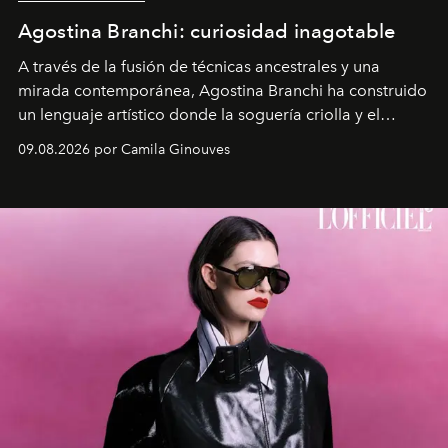
Agostina Branchi: curiosidad inagotable
A través de la fusión de técnicas ancestrales y una
mirada contemporánea, Agostina Branchi ha construido
un lenguaje artístico donde la soguería criolla y el
embarrilado dan vida a esculturas textiles tan rígidas
09.08.2026 por Camila Ginouves
como fluidas. En septiembre la artista presentará una
nueva exposición individual en el Centro Cultural
Montecarmelo.