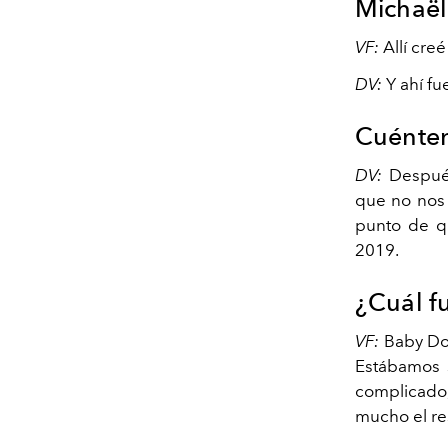
Michaël
VF:
Allí cre
DV:
Y ahí f
Cuénten
DV:
Después
que no nos 
punto de qu
2019.
¿Cuál f
VF:
Baby Do
Estábamos 
complicado,
mucho el re