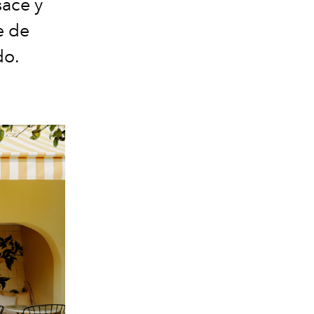
sace y
e de
do.