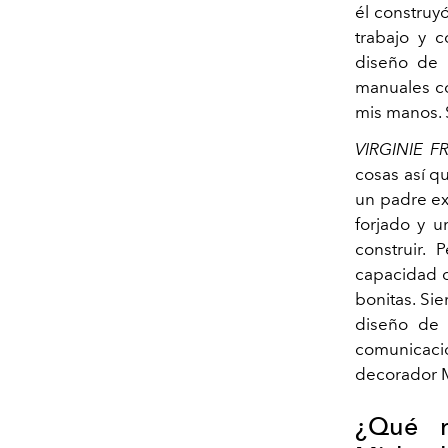
él construy
trabajo y c
diseño de 
manuales co
mis manos. S
VIRGINIE 
cosas así qu
un padre ex
forjado y u
construir.
capacidad d
bonitas. Si
diseño de 
comunicació
decorador M
¿Qué r