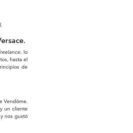
l.
Versace.
freelance
, lo
os, hasta el
rincipios de
ace Vendôme.
 un cliente
 y nos gustó