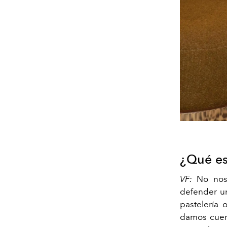
¿Qué es
VF:
No nos 
defender un
pastelería 
damos cuent