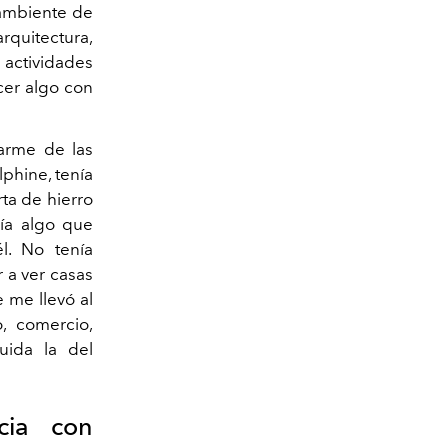
 ambiente de
rquitectura,
actividades
cer algo con
arme de las
lphine, tenía
ta de hierro
nía algo que
l. No tenía
 a ver casas
 me llevó al
, comercio,
luida la del
cia con