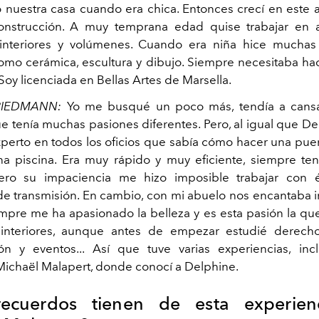
ó nuestra casa cuando era chica. Entonces crecí en este
onstrucción. A muy temprana edad quise trabajar en a
interiores y volúmenes. Cuando era niña hice muchas 
mo cerámica, escultura y dibujo. Siempre necesitaba ha
oy licenciada en Bellas Artes de Marsella.
FRIEDMANN:
Yo me busqué un poco más, tendía a cans
e tenía muchas pasiones diferentes. Pero, al igual que De
perto en todos los oficios que sabía cómo hacer una puer
na piscina. Era muy rápido y muy eficiente, siempre te
 Pero su impaciencia me hizo imposible trabajar con é
e transmisión. En cambio, con mi abuelo nos encantaba ir
empre me ha apasionado la belleza y es esta pasión la que
interiores, aunque antes de empezar estudié derecho
n y eventos... Así que tuve varias experiencias, inc
ichaël Malapert, donde conocí a Delphine.
ecuerdos tienen de esta experien