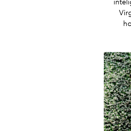
intel
Vir
ho