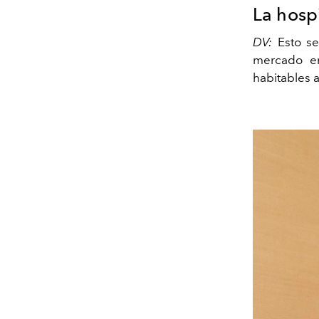
La hospi
DV:
Esto s
mercado en
habitables 