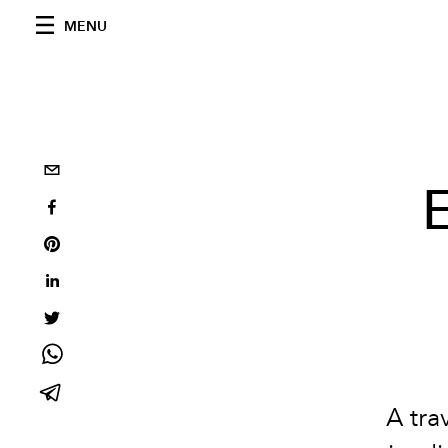
MENU
E
A tra