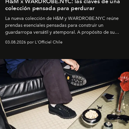
H&M x WARDROBE.NYC: las claves de una
colección pensada para perdurar
La nueva colección de H&M y WARDROBE.NYC reúne
prendas esenciales pensadas para construir un
guardarropa versátil y atemporal. A propósito de su
lanzamiento, los fundadores de la firma neoyorquina y
03.08.2026 por L'Officiel Chile
la asesora creativa y jefa de diseño global de la marca
sueca compartieron su visión sobre el proceso creativo
y la filosofía detrás de la propuesta.