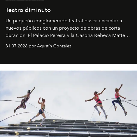
Teatro diminuto
Un pequeño conglomerado teatral busca encantar a
nuevos públicos con un proyecto de obras de corta
duración. El Palacio Pereira y la Casona Rebeca Matte
son algunos de los lugares que han albergado estas
31.07.2026 por Agustín González
miniobras. Sus puestas en escena son limpias; ponen el
foco en la historia y los personajes.