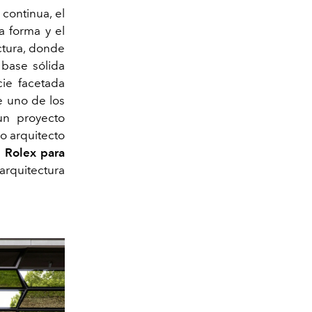
continua, el
a forma y el
ectura, donde
 base sólida
cie facetada
de uno de los
un proyecto
o arquitecto
a
Rolex para
arquitectura