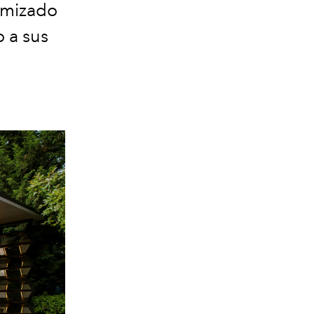
timizado
o a sus