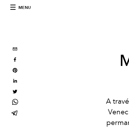
MENU
M
A travé
Veneci
perman