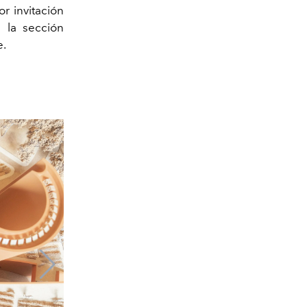
Por invitación
 la sección
e.