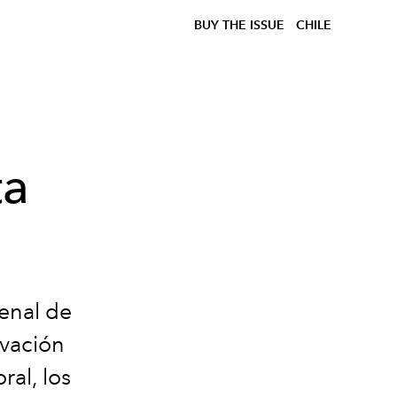
BUY THE ISSUE
CHILE
ta
ienal de
ivación
al, los