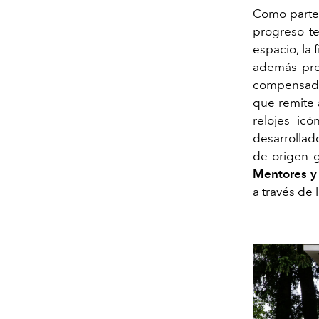
Como parte 
progreso te
espacio, la 
además pres
compensada 
que remite a
relojes ic
desarrollad
de origen g
Mentores y
a través de 