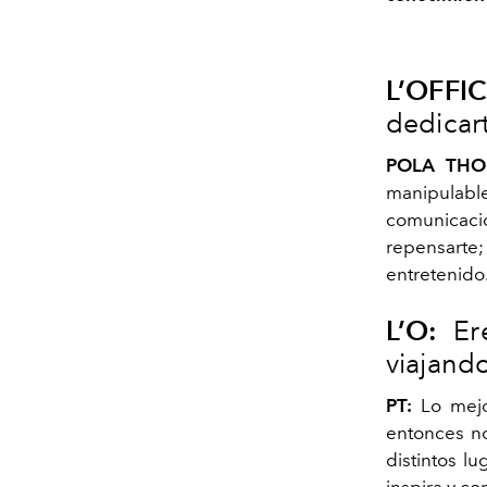
L’OFFIC
dedicart
POLA THO
manipulable
comunicaci
repensarte
entretenido
L’O:
Er
viajando
PT:
Lo mejo
entonces no
distintos l
inspira y co