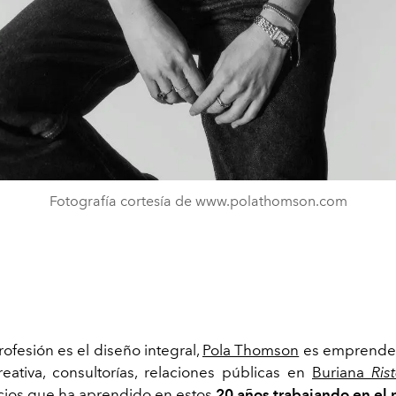
Fotografía cortesía de www.polathomson.com
rofesión es el diseño integral,
Pola Thomson
es emprended
reativa, consultorías, relaciones públicas en
Buriana
Ris
ficios que ha aprendido en estos
20 años trabajando en el