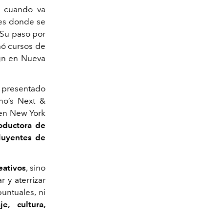
o cuando va
res donde se
. Su paso por
ó cursos de
ign en Nueva
presentado
ho’s Next &
 en New York
oductora de
luyentes de
eativos
, sino
 y aterrizar
untuales, ni
e, cultura,