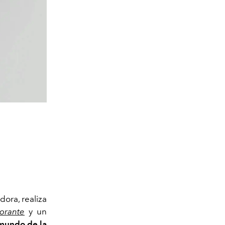
ora, realiza
torante
y un
 mundo de la