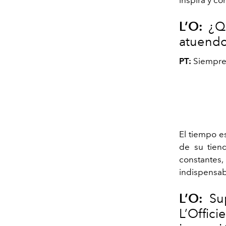
L’O:
¿Qu
atuend
PT:
Siempre 
El tiempo e
de su tien
constantes,
indispensab
L’O:
Sup
L’Offi