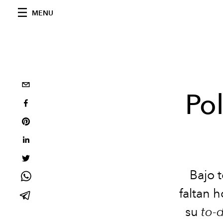
MENU
Po
Bajo t
faltan 
su
to-d