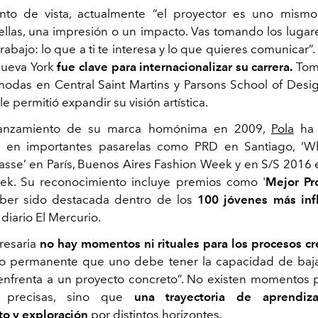
nto de vista, actualmente “el proyector es uno mism
llas, una impresión o un impacto. Vas tomando los luga
u trabajo: lo que a ti te interesa y lo que quieres comunicar”
Nueva York
fue clave para internacionalizar su carrera.
Tom
odas en Central Saint Martins y Parsons School of Des
le permitió expandir su visión artística.
lanzamiento de su marca homónima en 2009,
Pola
ha 
s en importantes pasarelas como PRD en Santiago, ‘W
asse’ en París, Buenos Aires Fashion Week y en S/S 2016
ek. Su reconocimiento incluye premios como '
Mejor Pr
aber sido destacada dentro de los
100 jóvenes más inf
 diario El Mercurio.
resaria
no hay momentos ni rituales para los procesos cr
o permanente que uno debe tener la capacidad de bajar
nfrenta a un proyecto concreto”. No existen momentos p
es precisas, sino que
una trayectoria de aprendizaj
o y exploración
por distintos horizontes.