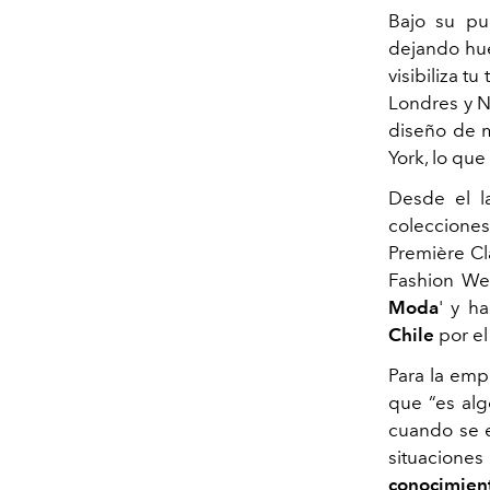
Bajo su pu
dejando hue
visibiliza t
Londres y 
diseño de m
York, lo que 
Desde el 
coleccione
Première Cl
Fashion We
Moda
' y h
Chile
por el
Para la emp
que “es alg
cuando se e
situacion
conocimient