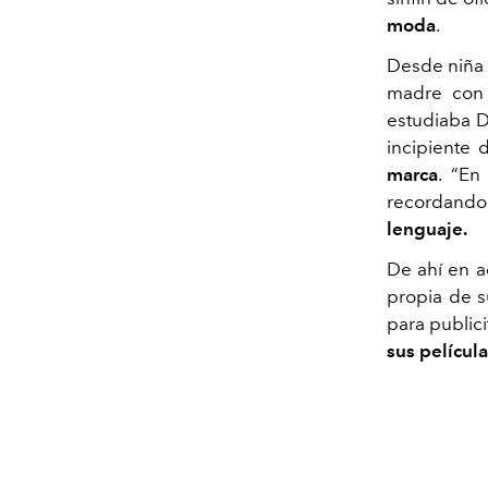
moda
.
Desde niña l
madre con 
estudiaba Di
incipiente
d
marca
. “En
recordando
lenguaje.
De ahí en a
propia de s
para publici
sus película