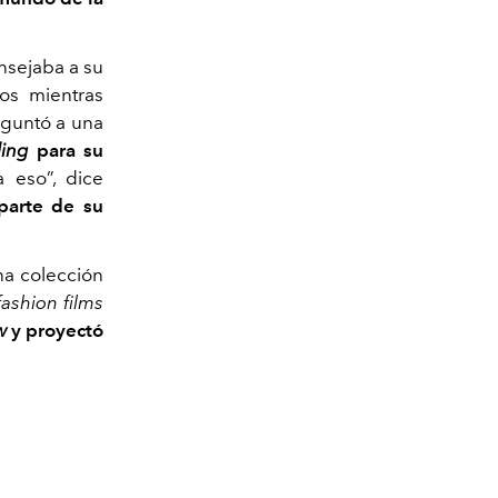
onsejaba a su
os mientras
reguntó a una
ling
para su
 eso”, dice
 parte de su
na colección
fashion films
w
y proyectó