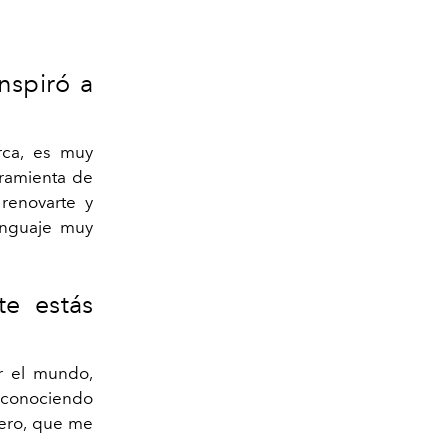
nspiró a
ca, es muy
rramienta de
renovarte y
enguaje muy
e estás
r el mundo,
r conociendo
iero, que me