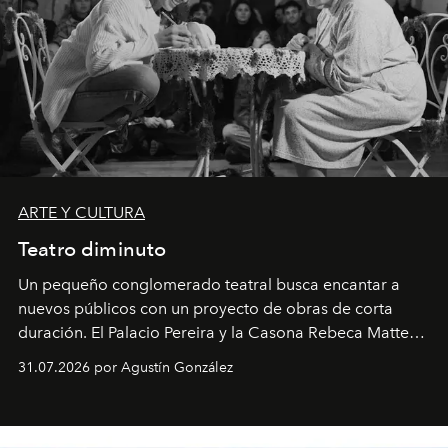
ARTE Y CULTURA
Teatro diminuto
Un pequeño conglomerado teatral busca encantar a
nuevos públicos con un proyecto de obras de corta
duración. El Palacio Pereira y la Casona Rebeca Matte
son algunos de los lugares que han albergado estas
31.07.2026 por Agustín González
miniobras. Sus puestas en escena son limpias; ponen el
foco en la historia y los personajes.