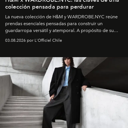
colección pensada para perdurar
La nueva colección de H&M y WARDROBE.NYC reúne
prendas esenciales pensadas para construir un
guardarropa versátil y atemporal. A propósito de su
lanzamiento, los fundadores de la firma neoyorquina y
03.08.2026 por L'Officiel Chile
la asesora creativa y jefa de diseño global de la marca
sueca compartieron su visión sobre el proceso creativo
y la filosofía detrás de la propuesta.