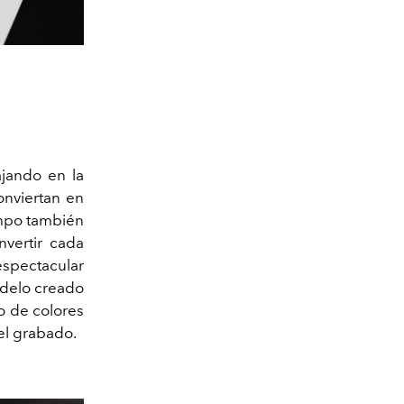
ajando en la
onviertan en
iempo también
nvertir cada
espectacular
odelo creado
o de colores
el grabado.