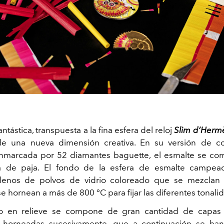
antástica, transpuesta a la fina esfera del reloj
Slim d’Herm
e una nueva dimensión creativa. En su versión de col
nmarcada por 52 diamantes baguette, el esmalte se co
a de paja. El fondo de la esfera de esmalte campea
ellenos de polvos de vidrio coloreado que se mezclan 
se hornean a más de 800 °C para fijar las diferentes tonali
o en relieve se compone de gran cantidad de capas
y horneadas sucesivamente, que a continuación se ha