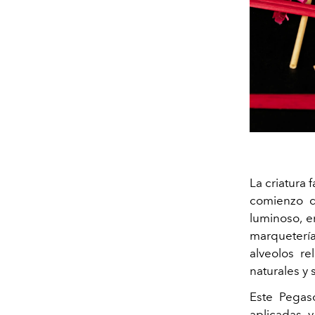
La criatura f
comienzo d
luminoso, e
marqueterí
alveolos r
naturales y 
Este Pegas
aplicadas 