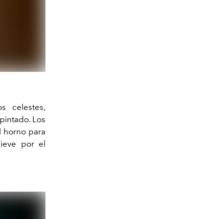
s celestes,
pintado. Los
al horno para
lieve por el