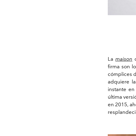
La
maison
c
firma son l
cómplices de
adquiere la
instante en
última versi
en 2015, a
resplandeci