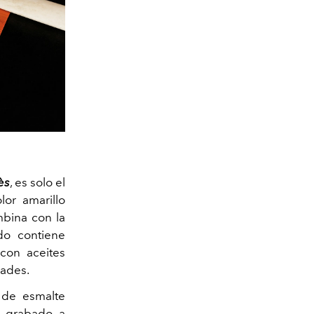
ès
, es solo el
or amarillo
mbina con la
do contiene
con aceites
dades.
 de esmalte
n grabado a