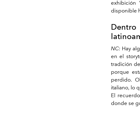
exhibición
disponible 
Dentro
latinoa
NC:
Hay algo
en el story
tradición d
porque est
perdido. O
italiano, lo
El recuerd
donde se gu