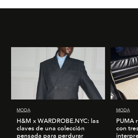
MODA
MODA
H&M x WARDROBE.NYC: las
PUMA r
claves de una colección
con tre
pensada para perdurar
interpr