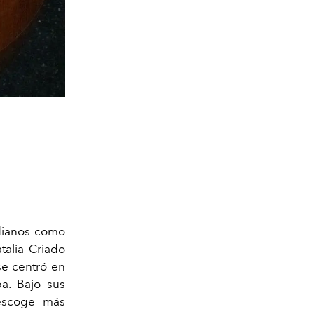
idianos como
talia Criado
se centró en
a. Bajo sus
 escoge más