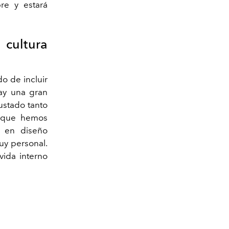
re y estará
cultura
?
o de incluir
Hay una gran
ustado tanto
o que hemos
n en diseño
muy personal.
ida interno