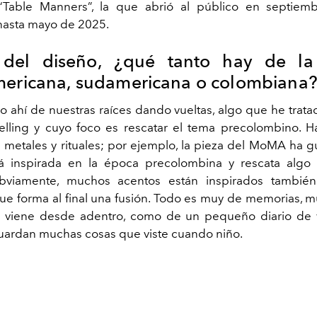
 “Table Manners”, la que abrió al público en septiemb
hasta mayo de 2025.
 del diseño, ¿qué tanto hay de la 
mericana, sudamericana o colombiana
 ahí de nuestras raíces dando vueltas, algo que he tratad
telling y cuyo foco es rescatar el tema precolombino. 
e metales y rituales; por ejemplo, la pieza del MoMA ha g
á inspirada en la época precolombina y rescata alg
bviamente, muchos acentos están inspirados tambié
 que forma al final una fusión. Todo es muy de memorias, 
o viene desde adentro, como de un pequeño diario de v
ardan muchas cosas que viste cuando niño.