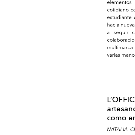
elementos 
cotidiano c
estudiante 
hacia nueva
a seguir 
colaboraci
multimarca 
varias mano
L’OFFIC
artesan
como en
NATALIA C