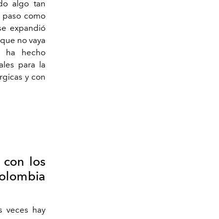
do algo tan
su paso como
 se expandió
 que no vaya
a ha hecho
les para la
rgicas y con
 con los
Colombia
s veces hay