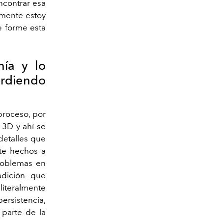
ncontrar esa
amente estoy
e forme esta
nía y lo
erdiendo
proceso, por
 3D y ahí se
detalles que
te hechos a
roblemas en
radición que
literalmente
persistencia,
 parte de la