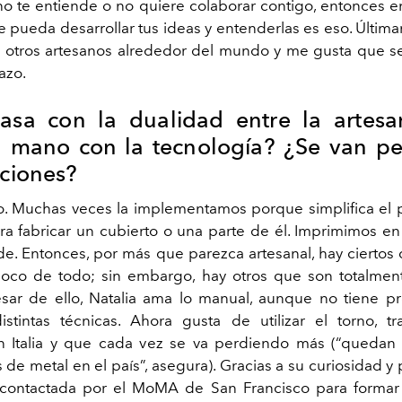
o te entiende o no quiere colaborar contigo, entonces e
 pueda desarrollar tus ideas y entenderlas es eso. Últim
otros artesanos alrededor del mundo y me gusta que s
azo.
sa con la dualidad entre la artesa
 mano con la tecnología? ¿Se van p
iciones?
. Muchas veces la implementamos porque simplifica el 
ra fabricar un cubierto o una parte de él. Imprimimos en
de. Entonces, por más que parezca artesanal, hay ciertos 
poco de todo; sin embargo, hay otros que son totalmen
sar de ello, Natalia ama lo manual, aunque no tiene p
stintas técnicas. Ahora gusta de utilizar el torno, t
 Italia y que cada vez se va perdiendo más (“quedan 
 de metal en el país”, asegura). Gracias a su curiosidad y 
 contactada por el MoMA de San Francisco para formar