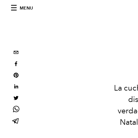
MENU
La cuch
di
verda
Natal