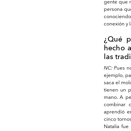
gente que n
persona que
conociendo 
conexión y l
¿Qué pa
hecho a
las trad
NC:
Pues no
ejemplo, pa
saca el mol
tienen un 
mano. A pe
combinar di
aprendió en
cinco tornos
Natalia fue