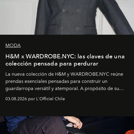
MODA
H&M x WARDROBE.NYC: las claves de una
colección pensada para perdurar
La nueva colección de H&M y WARDROBE.NYC reúne
prendas esenciales pensadas para construir un
guardarropa versátil y atemporal. A propósito de su
lanzamiento, los fundadores de la firma neoyorquina y
03.08.2026 por L'Officiel Chile
la asesora creativa y jefa de diseño global de la marca
sueca compartieron su visión sobre el proceso creativo
y la filosofía detrás de la propuesta.