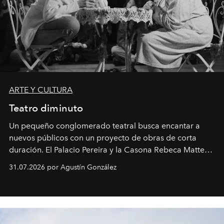
ARTE Y CULTURA
Teatro diminuto
Un pequeño conglomerado teatral busca encantar a
nuevos públicos con un proyecto de obras de corta
duración. El Palacio Pereira y la Casona Rebeca Matte
son algunos de los lugares que han albergado estas
31.07.2026 por Agustín González
miniobras. Sus puestas en escena son limpias; ponen el
foco en la historia y los personajes.