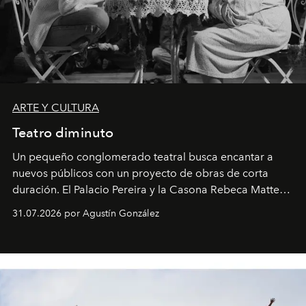
ARTE Y CULTURA
Teatro diminuto
Un pequeño conglomerado teatral busca encantar a
nuevos públicos con un proyecto de obras de corta
duración. El Palacio Pereira y la Casona Rebeca Matte
son algunos de los lugares que han albergado estas
31.07.2026 por Agustín González
miniobras. Sus puestas en escena son limpias; ponen el
foco en la historia y los personajes.