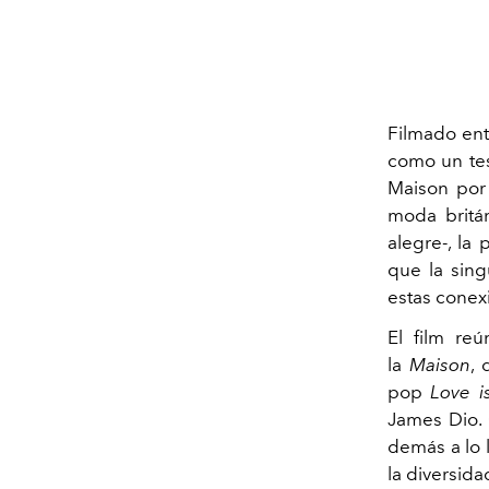
Filmado ent
como un tes
Maison por 
moda britán
alegre-, la 
que la sin
estas conex
El film re
la
Maison
, 
pop
Love is
James Dio. 
demás a lo 
la diversida