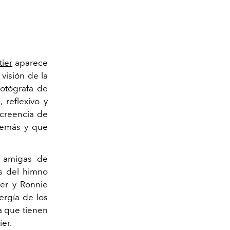
tier
aparece
visión de la
fotógrafa de
 reflexivo y
a creencia de
demás y que
, amigas de
és del himno
er y Ronnie
ergía de los
a que tienen
ier.