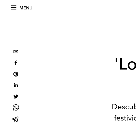
MENU
'Lo
Descub
festiv