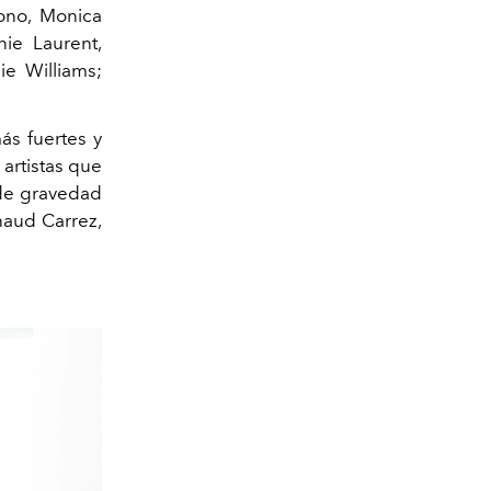
cono, Monica
anie Laurent,
ie Williams;
ás fuertes y
artistas que
 de gravedad
naud Carrez,