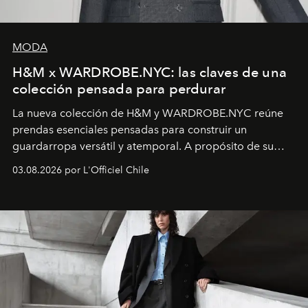
MODA
H&M x WARDROBE.NYC: las claves de una
colección pensada para perdurar
La nueva colección de H&M y WARDROBE.NYC reúne
prendas esenciales pensadas para construir un
guardarropa versátil y atemporal. A propósito de su
lanzamiento, los fundadores de la firma neoyorquina y
03.08.2026 por L'Officiel Chile
la asesora creativa y jefa de diseño global de la marca
sueca compartieron su visión sobre el proceso creativo
y la filosofía detrás de la propuesta.