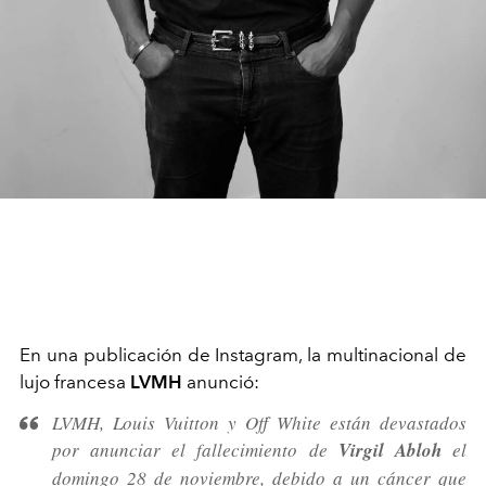
En una publicación de Instagram, la multinacional de
lujo francesa
LVMH
anunció:
LVMH, Louis Vuitton y Off White están devastados
por anunciar el fallecimiento de
Virgil Abloh
el
domingo 28 de noviembre, debido a un cáncer que