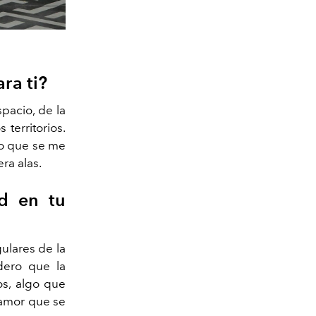
ra ti?
spacio, de la
territorios.
 lo que se me
ra alas.
ad en tu
ulares de la
idero que la
os, algo que
 amor que se