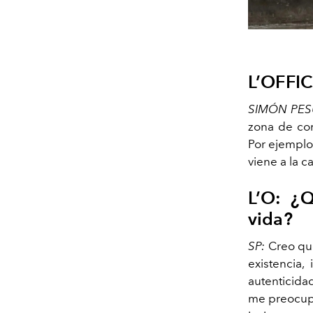
L’OFFIC
SIMÓN PES
zona de con
Por ejemplo,
viene a la c
L’O: ¿Q
vida?
SP:
Creo que
existencia,
autenticida
me preocupa