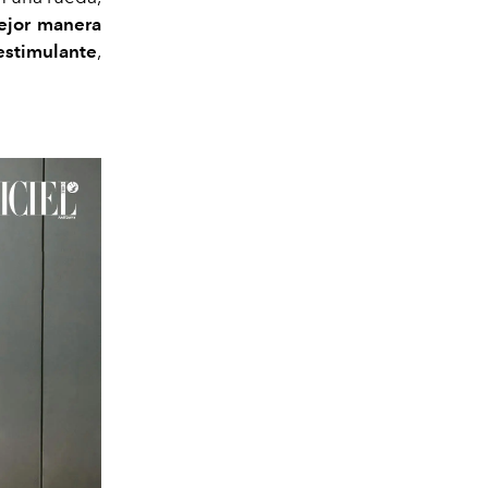
ejor manera
estimulante
,