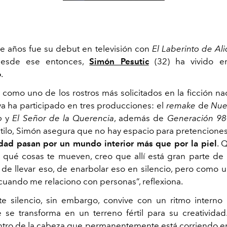
e años fue su debut en televisión con
El Laberinto de Ali
esde ese entonces,
Simón Pesutic
(32) ha vivido 
o
.
como uno de los rostros más solicitados en la ficción nac
ya ha participado en tres producciones: el
remake
de
Nue
o
y
El Señor de la Querencia
, además de
Generación 98
stilo, Simón asegura que no hay espacio para pretenciones
idad pasan por un mundo interior más que por la piel
. 
n, qué cosas te mueven, creo que allí está gran parte de 
o de llevar eso, de enarbolar eso en silencio, pero como 
cuando me relaciono con personas”, reflexiona.
te silencio, sin embargo, convive con un ritmo intern
 se transforma en un terreno fértil para su creativida
tro de la cabeza que permanentemente está corriendo e