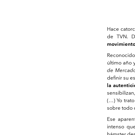
Hace catorc
de TVN. D
movimient
Reconocido 
último año 
de Mercad
definir su e
la autentic
sensibiliza
(…) Yo trat
sobre todo 
Ese aparen
intenso que
hámster den