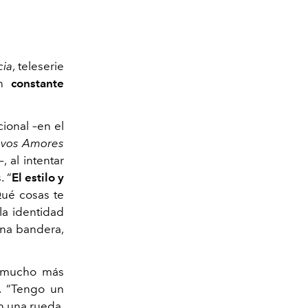
cia
, teleserie
en
constante
ional –en el
vos Amores
–, al intentar
. “
El estilo y
Qué cosas te
la identidad
una bandera,
o mucho más
d. “Tengo un
n una rueda,