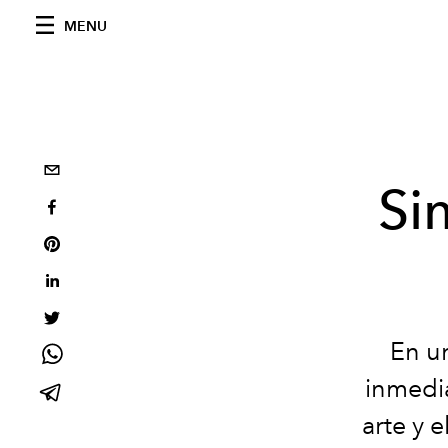
MENU
Si
En un
inmedia
arte y 