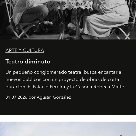
ARTE Y CULTURA
Teatro diminuto
Un pequeño conglomerado teatral busca encantar a
nuevos públicos con un proyecto de obras de corta
duración. El Palacio Pereira y la Casona Rebeca Matte
son algunos de los lugares que han albergado estas
31.07.2026 por Agustín González
miniobras. Sus puestas en escena son limpias; ponen el
foco en la historia y los personajes.