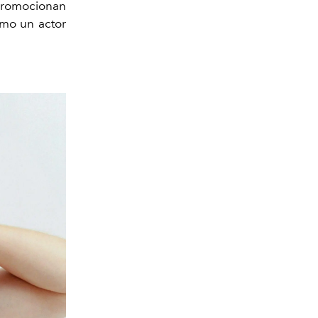
 promocionan
omo un actor