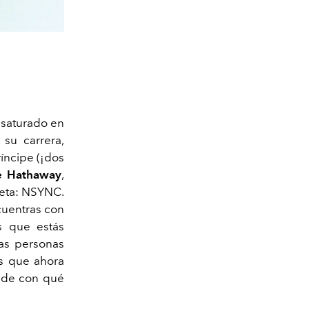
 saturado en
 su carrera,
ríncipe (¡dos
e Hathaway
,
eta: NSYNC.
cuentras con
es que estás
as personas
as que ahora
a de con qué