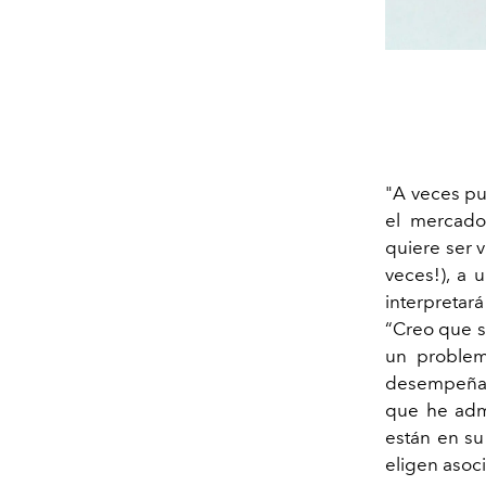
"A veces pu
el mercado"
quiere ser v
veces!), a 
interpretará
“Creo que s
un problema
desempeñan
que he admi
están en su
eligen asoci