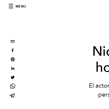
MENU
Ni
h
El acto
per