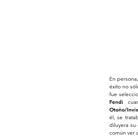
En persona
éxito no só
fue selecci
Fendi
cuan
Otoño/Invi
él, se trat
diluyera su
común ver a