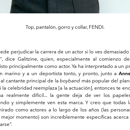
Top, pantalón, gorro y collar, FENDI.
ede perjudicar la carrera de un actor si lo ves demasiado
, dice Galitzine, quien, especialmente al comienzo de
isto principalmente como actor. Ya ha interpretado a un p
un marino y a un deportista tonto, y pronto, junto a
Ann
 al cantante principal de la
boyband
más popular del plan
i la celebridad reemplaza [a la actuación], entonces te en
 realmente difícil... la gente deja de ver los papel
do y simplemente ven esta marca. Y creo que todas l
rado como actores a lo largo de los años (las person
 mejor momento) son increíblemente específicas acerc
arse”.