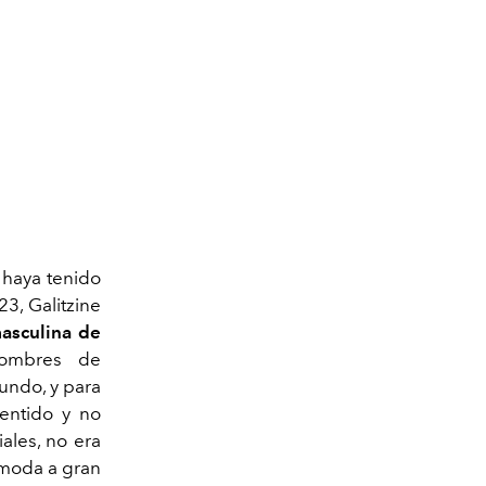
 haya tenido
3, Galitzine
asculina de
ombres de
undo, y para
sentido y no
ales, no era
 moda a gran