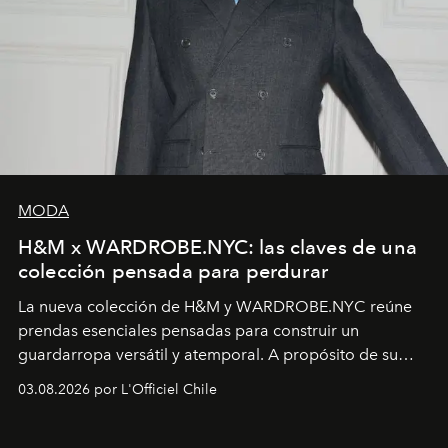
MODA
H&M x WARDROBE.NYC: las claves de una
colección pensada para perdurar
La nueva colección de H&M y WARDROBE.NYC reúne
prendas esenciales pensadas para construir un
guardarropa versátil y atemporal. A propósito de su
lanzamiento, los fundadores de la firma neoyorquina y
03.08.2026 por L'Officiel Chile
la asesora creativa y jefa de diseño global de la marca
sueca compartieron su visión sobre el proceso creativo