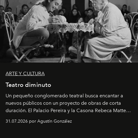
ARTE Y CULTURA
Teatro diminuto
Un pequeño conglomerado teatral busca encantar a
nuevos públicos con un proyecto de obras de corta
duración. El Palacio Pereira y la Casona Rebeca Matte
son algunos de los lugares que han albergado estas
31.07.2026 por Agustín González
miniobras. Sus puestas en escena son limpias; ponen el
foco en la historia y los personajes.