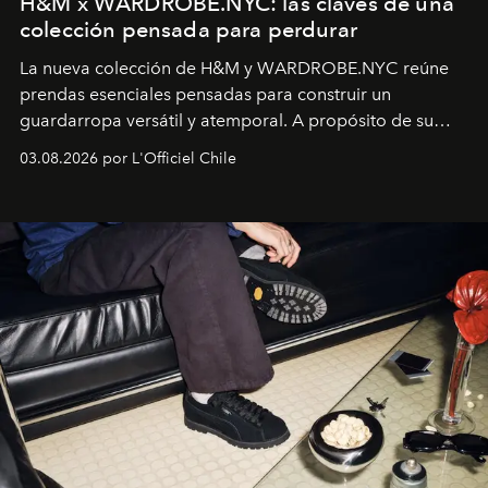
H&M x WARDROBE.NYC: las claves de una
colección pensada para perdurar
La nueva colección de H&M y WARDROBE.NYC reúne
prendas esenciales pensadas para construir un
guardarropa versátil y atemporal. A propósito de su
lanzamiento, los fundadores de la firma neoyorquina y
03.08.2026 por L'Officiel Chile
la asesora creativa y jefa de diseño global de la marca
sueca compartieron su visión sobre el proceso creativo
y la filosofía detrás de la propuesta.