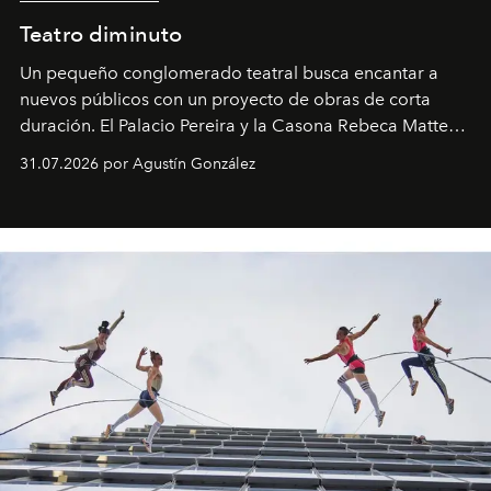
Teatro diminuto
Un pequeño conglomerado teatral busca encantar a
nuevos públicos con un proyecto de obras de corta
duración. El Palacio Pereira y la Casona Rebeca Matte
son algunos de los lugares que han albergado estas
31.07.2026 por Agustín González
miniobras. Sus puestas en escena son limpias; ponen el
foco en la historia y los personajes.