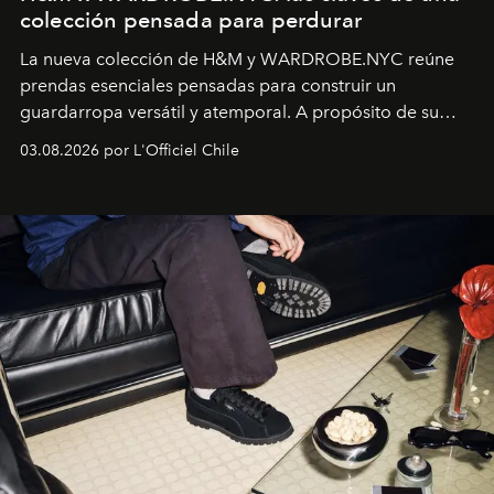
colección pensada para perdurar
La nueva colección de H&M y WARDROBE.NYC reúne
prendas esenciales pensadas para construir un
guardarropa versátil y atemporal. A propósito de su
lanzamiento, los fundadores de la firma neoyorquina y
03.08.2026 por L'Officiel Chile
la asesora creativa y jefa de diseño global de la marca
sueca compartieron su visión sobre el proceso creativo
y la filosofía detrás de la propuesta.