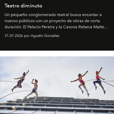
Teatro diminuto
Un pequeño conglomerado teatral busca encantar a
nuevos públicos con un proyecto de obras de corta
duración. El Palacio Pereira y la Casona Rebeca Matte
son algunos de los lugares que han albergado estas
31.07.2026 por Agustín González
miniobras. Sus puestas en escena son limpias; ponen el
foco en la historia y los personajes.