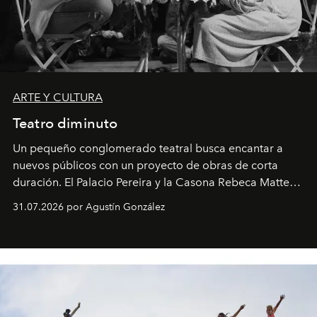
ARTE Y CULTURA
Teatro diminuto
Un pequeño conglomerado teatral busca encantar a
nuevos públicos con un proyecto de obras de corta
duración. El Palacio Pereira y la Casona Rebeca Matte
son algunos de los lugares que han albergado estas
31.07.2026 por Agustín González
miniobras. Sus puestas en escena son limpias; ponen el
foco en la historia y los personajes.