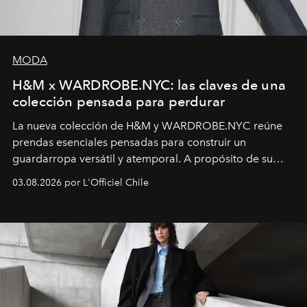
MODA
H&M x WARDROBE.NYC: las claves de una
colección pensada para perdurar
La nueva colección de H&M y WARDROBE.NYC reúne
prendas esenciales pensadas para construir un
guardarropa versátil y atemporal. A propósito de su
lanzamiento, los fundadores de la firma neoyorquina y
03.08.2026 por L'Officiel Chile
la asesora creativa y jefa de diseño global de la marca
sueca compartieron su visión sobre el proceso creativo
y la filosofía detrás de la propuesta.