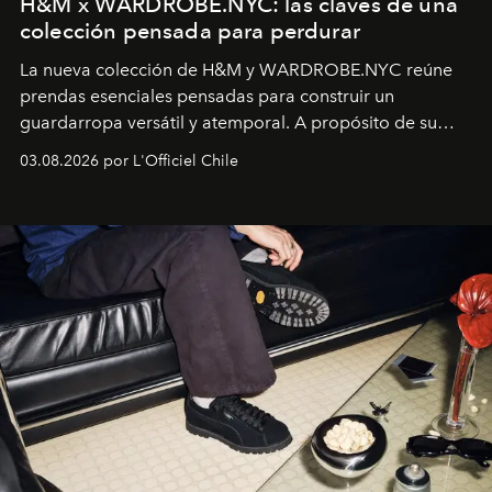
H&M x WARDROBE.NYC: las claves de una
colección pensada para perdurar
La nueva colección de H&M y WARDROBE.NYC reúne
prendas esenciales pensadas para construir un
guardarropa versátil y atemporal. A propósito de su
lanzamiento, los fundadores de la firma neoyorquina y
03.08.2026 por L'Officiel Chile
la asesora creativa y jefa de diseño global de la marca
sueca compartieron su visión sobre el proceso creativo
y la filosofía detrás de la propuesta.