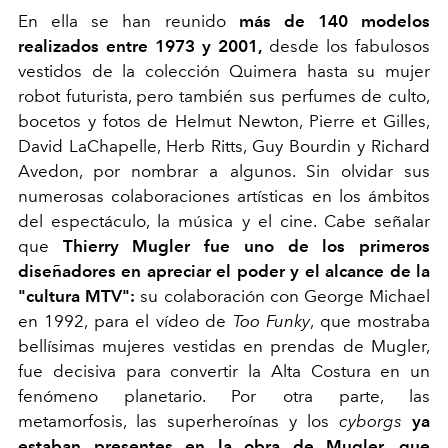
En ella se han reunido
más de 140 modelos
realizados entre 1973 y 2001,
desde los fabulosos
vestidos de la colección Quimera hasta su mujer
robot futurista, pero también sus perfumes de culto,
bocetos y fotos de Helmut Newton, Pierre et Gilles,
David LaChapelle, Herb Ritts, Guy Bourdin y Richard
Avedon, por nombrar a algunos. Sin olvidar sus
numerosas colaboraciones artísticas en los ámbitos
del espectáculo, la música y el cine. Cabe señalar
que
Thierry Mugler fue uno de los primeros
diseñadores en apreciar el poder y el alcance de la
"cultura MTV":
su colaboración con George Michael
en 1992, para el vídeo de
Too Funky
, que mostraba
bellísimas mujeres vestidas en prendas de Mugler,
fue decisiva para convertir la Alta Costura en un
fenómeno planetario. Por otra parte, las
metamorfosis, las superheroínas y los
cyborgs
ya
estaban presentes en la obra de Mugler, que