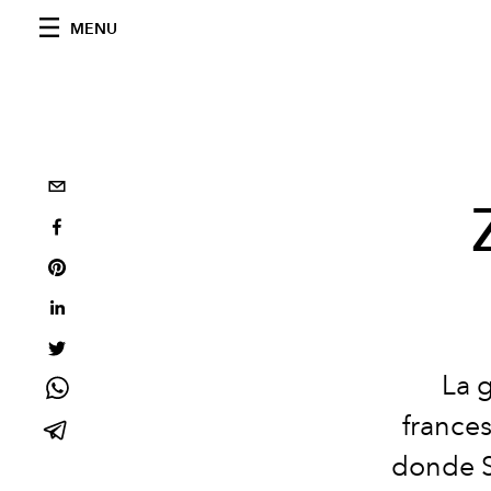
MENU
La g
frances
donde So