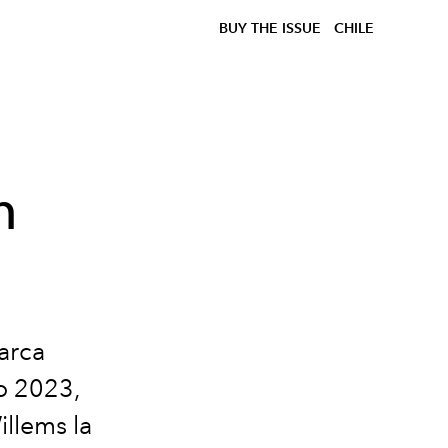
BUY THE ISSUE
CHILE
n
marca
no 2023,
illems la