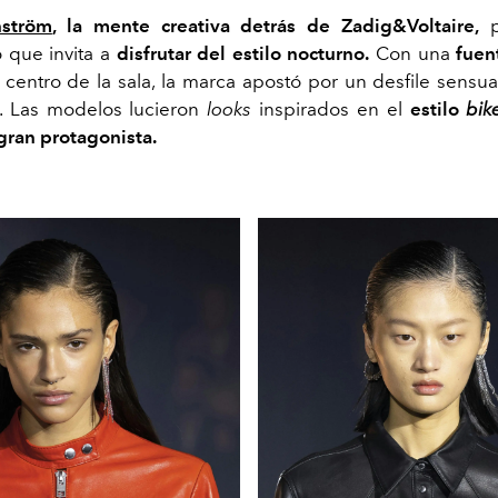
nström
, la mente creativa detrás de Zadig&Voltaire,
p
 que invita a
disfrutar del estilo nocturno.
Con una
fuen
 centro de la sala, la marca apostó por un desfile sensual
e. Las modelos lucieron
looks
inspirados en el
estilo
bik
 gran protagonista.