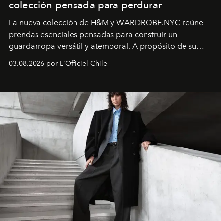
colección pensada para perdurar
La nueva colección de H&M y WARDROBE.NYC reúne
prendas esenciales pensadas para construir un
guardarropa versátil y atemporal. A propósito de su
lanzamiento, los fundadores de la firma neoyorquina y
03.08.2026 por L'Officiel Chile
la asesora creativa y jefa de diseño global de la marca
sueca compartieron su visión sobre el proceso creativo
y la filosofía detrás de la propuesta.