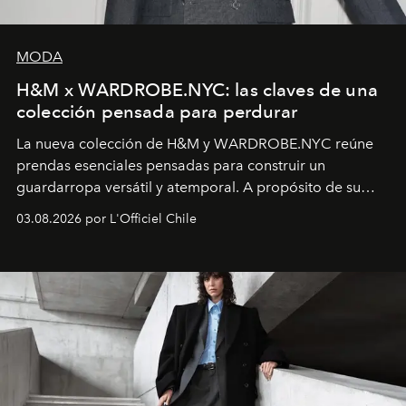
MODA
H&M x WARDROBE.NYC: las claves de una
colección pensada para perdurar
La nueva colección de H&M y WARDROBE.NYC reúne
prendas esenciales pensadas para construir un
guardarropa versátil y atemporal. A propósito de su
lanzamiento, los fundadores de la firma neoyorquina y
03.08.2026 por L'Officiel Chile
la asesora creativa y jefa de diseño global de la marca
sueca compartieron su visión sobre el proceso creativo
y la filosofía detrás de la propuesta.