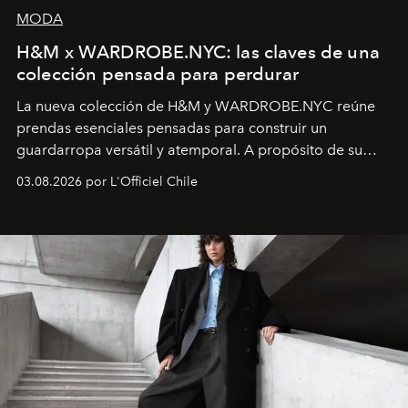
MODA
H&M x WARDROBE.NYC: las claves de una
colección pensada para perdurar
La nueva colección de H&M y WARDROBE.NYC reúne
prendas esenciales pensadas para construir un
guardarropa versátil y atemporal. A propósito de su
lanzamiento, los fundadores de la firma neoyorquina y
03.08.2026 por L'Officiel Chile
la asesora creativa y jefa de diseño global de la marca
sueca compartieron su visión sobre el proceso creativo
y la filosofía detrás de la propuesta.