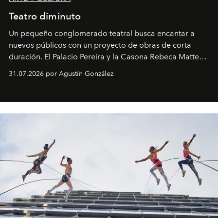
Teatro diminuto
Un pequeño conglomerado teatral busca encantar a
nuevos públicos con un proyecto de obras de corta
duración. El Palacio Pereira y la Casona Rebeca Matte
son algunos de los lugares que han albergado estas
31.07.2026 por Agustín González
miniobras. Sus puestas en escena son limpias; ponen el
foco en la historia y los personajes.