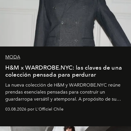
MODA
H&M x WARDROBE.NYC: las claves de una
colección pensada para perdurar
La nueva colección de H&M y WARDROBE.NYC reúne
prendas esenciales pensadas para construir un
guardarropa versátil y atemporal. A propósito de su
lanzamiento, los fundadores de la firma neoyorquina y
03.08.2026 por L'Officiel Chile
la asesora creativa y jefa de diseño global de la marca
sueca compartieron su visión sobre el proceso creativo
y la filosofía detrás de la propuesta.