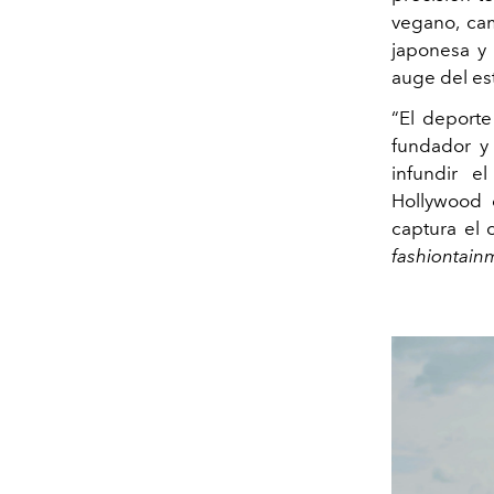
vegano, ca
japonesa y 
auge del es
“El deporte
fundador y 
infundir e
Hollywood e
captura el 
fashiontain