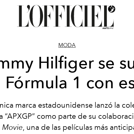
MODA
mmy Hilfiger se s
a Fórmula 1 con es
ónica marca estadounidense lanzó la col
a “APXGP” como parte de su colaborac
 Movie
, una de las películas más antici