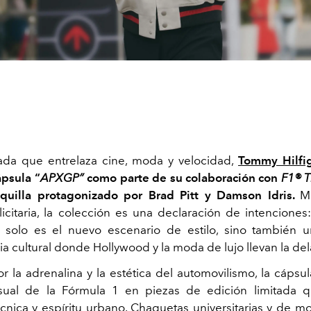
ada que entrelaza cine, moda y velocidad,
Tommy Hilfi
ápsula “
APXGP”
como parte de su colaboración con
F1® 
aquilla protagonizado por Brad Pitt y Damson Idris.
M
licitaria, la colección es una declaración de intenciones:
o solo es el nuevo escenario de estilo, sino también 
a cultural donde Hollywood y la moda de lujo llevan la del
r la adrenalina y la estética del automovilismo, la cápsu
isual de la Fórmula 1 en piezas de edición limitada 
écnica y espíritu urbano. Chaquetas universitarias y de m