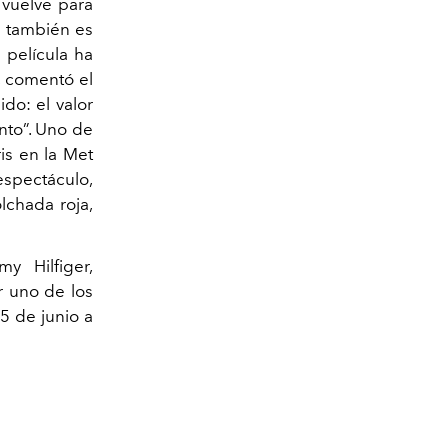
 vuelve para
n también es
 película ha
, comentó el
ido: el valor
nto”. Uno de
is en la Met
spectáculo,
lchada roja,
y Hilfiger,
er uno de los
5 de junio a