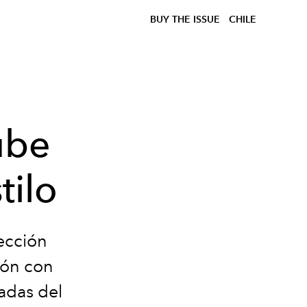
BUY THE ISSUE
CHILE
ube
tilo
ección
ión con
padas del