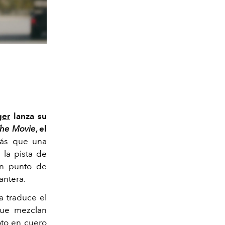
ger
lanza su
The Movie
, el
ás que una
 la pista de
un punto de
antera.
la traduce el
que mezclan
oto en cuero