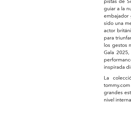
pistas de S
guiar a la 
embajador g
sido una me
actor britán
para triunf
los gestos 
Gala 2025,
performance
inspirada di
La colecci
tommy.com 
grandes est
nivel intern