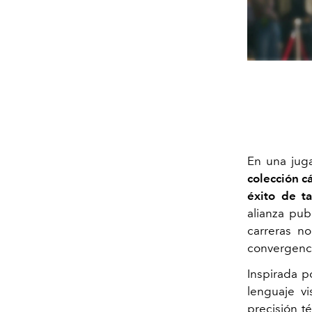
En una jug
colección c
éxito de t
alianza pub
carreras n
convergenci
Inspirada po
lenguaje v
precisión t