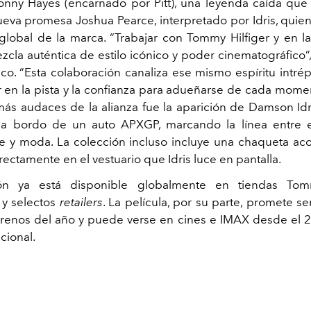
onny Hayes (encarnado por Pitt), una leyenda caída que
nueva promesa Joshua Pearce, interpretado por Idris, quie
lobal de la marca. “Trabajar con Tommy Hilfiger y en la
zcla auténtica de estilo icónico y poder cinematográfico”
ico. “Esta colaboración canaliza ese mismo espíritu intrép
ar en la pista y la confianza para adueñarse de cada mome
más audaces de la alianza fue la aparición de Damson Idr
 a bordo de un auto APXGP, marcando la línea entre e
 y moda. La colección incluso incluye una chaqueta aco
rectamente en el vestuario que Idris luce en pantalla.
ón ya está disponible globalmente en tiendas Tomm
y selectos
retailers
. La película, por su parte, promete s
renos del año y puede verse en cines e IMAX desde el 2
acional.