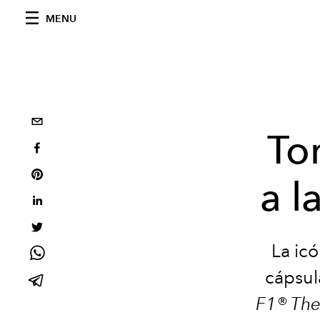
MENU
To
a l
La ic
cápsul
F1® The