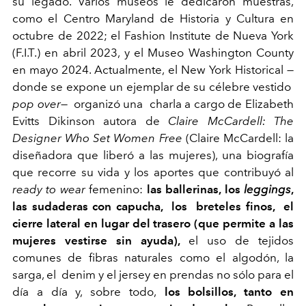
su legado. Varios museos le dedicaron muestras,
como el Centro Maryland de Historia y Cultura en
octubre de 2022; el Fashion Institute de Nueva York
(F.I.T.) en abril 2023, y el Museo Washington County
en mayo 2024. Actualmente, el New York Historical
—
donde se expone un ejemplar de su célebre vestido
pop over
—
organizó una charla a cargo de Elizabeth
Evitts Dikinson autora de
Claire McCardell: The
Designer Who Set Women Free
(Claire McCardell: la
diseñadora que liberó a las mujeres), una biografía
que recorre su vida y los aportes que contribuyó al
ready to wear
femenino:
las ballerinas, los
leggings
,
las sudaderas con capucha, los breteles finos, el
cierre lateral en lugar del trasero (que permite a las
mujeres vestirse sin ayuda),
el uso de tejidos
comunes de fibras naturales como el algodón, la
sarga, el denim y el jersey en prendas no sólo para el
día a día y, sobre todo,
los bolsillos, tanto en