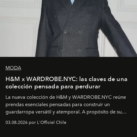
MODA
H&M x WARDROBE.NYC: las claves de una
colección pensada para perdurar
La nueva colección de H&M y WARDROBE.NYC reúne
prendas esenciales pensadas para construir un
guardarropa versátil y atemporal. A propósito de su
lanzamiento, los fundadores de la firma neoyorquina y
03.08.2026 por L'Officiel Chile
la asesora creativa y jefa de diseño global de la marca
sueca compartieron su visión sobre el proceso creativo